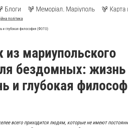
Блоги
Меморіал. Маріуполь
Карта 
ійна політика
ень и глубокая философия (ФОТО)
 из мариупольского
ля бездомных: жизнь 
ень и глубокая филосо
желее всего приходится людям, которые не имеют постоянн