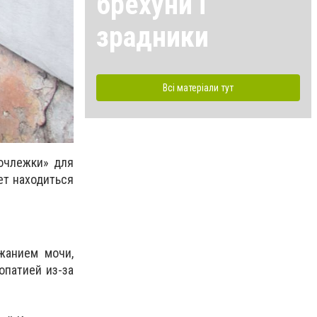
брехуни і
зрадники
Всі матеріали тут
ночлежки» для
ет находиться
жанием мочи,
опатией из-за