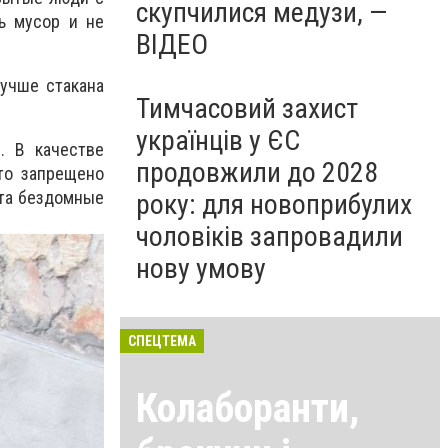
скупчилися медузи, —
ь мусор и не
ВІДЕО
лучше стакана
Тимчасовий захист
українців у ЄС
. В качестве
продовжили до 2028
то запрещено
юта бездомные
року: для новоприбулих
чоловіків запровадили
нову умову
СПЕЦТЕМА
Колаборанти,