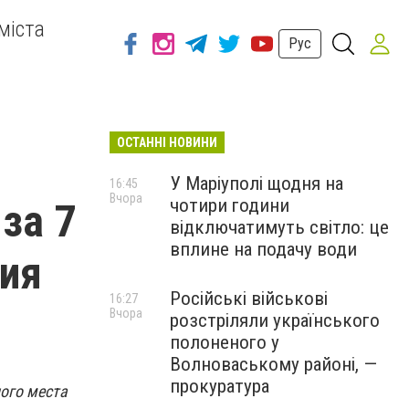
міста
Рус
ОСТАННІ НОВИНИ
У Маріуполі щодня на
16:45
Вчора
чотири години
за 7
відключатимуть світло: це
вплине на подачу води
фия
Російські військові
16:27
Вчора
розстріляли українського
полоненого у
Волноваському районі, —
прокуратура
ого места