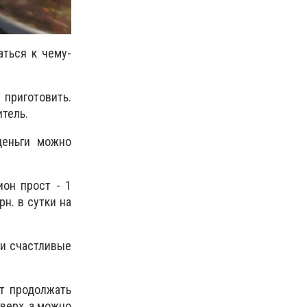
ться к чему-
приготовить.
итель.
деньги можно
ион прост - 1
рн. в сутки на
ти счастливые
ут продолжать
верх, а можно