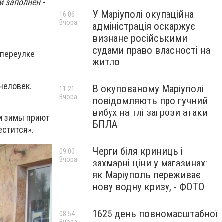
 заполнен -
У Маріуполі окупаційна
16:06
Вчора
адміністрація оскаржує
визнане російськими
судами право власності на
 переулке
житло
человек.
В окупованому Маріуполі
11:21
Вчора
повідомляють про гучний
вибух на тлі загрози атаки
ем зимы приют
БПЛА
естится».
Черги біля криниць і
09:00
Вчора
захмарні ціни у магазинах:
як Маріуполь переживає
нову водну кризу, - ФОТО
1625 день повномасштабної
08:54
Вчора