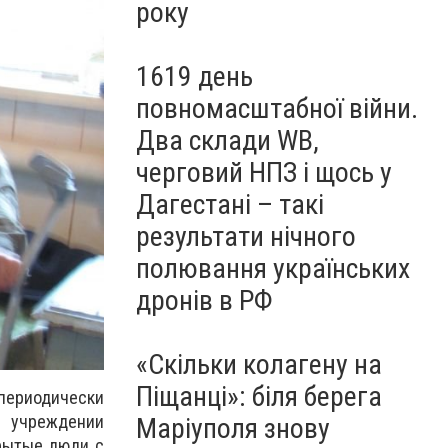
року
1619 день
повномасштабної війни.
Два склади WB,
черговий НПЗ і щось у
Дагестані – такі
результати нічного
полювання українських
дронів в РФ
«Скільки колагену на
Піщанці»: біля берега
периодически
 учреждении
Маріуполя знову
крытые люди с