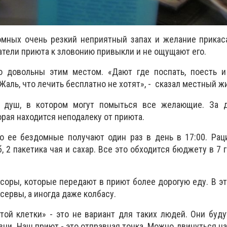
мных очень резкий неприятный запах и желание прикаса
атели приюта к зловонию привыкли и не ощущают его.
о довольны этим местом. «Дают где поспать, поесть и 
Жаль, что лечить бесплатно не хотят», - сказал местный ж
 душ, в котором могут помыться все желающие. За 
торая находится неподалеку от приюта.
о ее бездомные получают один раз в день в 17:00. Рац
, 2 пакетика чая и сахар. Все это обходится бюджету в 7 г
оры, которые передают в приют более дорогую еду. В э
сервы, а иногда даже колбасу.
той клетки» - это не вариант для таких людей. Они буд
ни. Наш приют - это отправная точка. Можно двинуться на