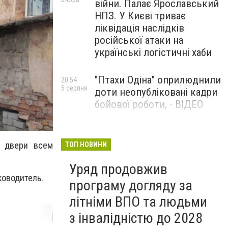
війни. Палає Ярославський
НПЗ. У Києві триває
ліквідація наслідків
російської атаки на
українські логістичні хаби
"Птахи Одіна" оприлюднили
20:54
5 серпня
доти неопубліковані кадри
бойової роботи, - ВІДЕО
Маріуполець Андрій
17:15
5 серпня
Бєдняков зіграє тата
ь двери всем
ТОП НОВИНИ
Петрика П’яточкина у
Уряд продовжив
новому українському
ководитель.
фільмі, - ФОТО
програму догляду за
літніми ВПО та людьми
з інвалідністю до 2028