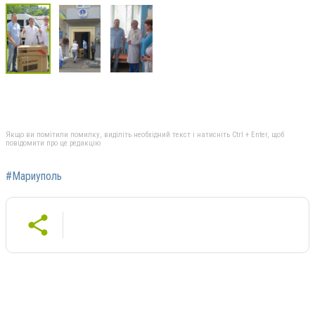
Якщо ви помітили помилку, виділіть необхідний текст і натисніть Ctrl + Enter, щоб
повідомити про це редакцію
#Мариуполь