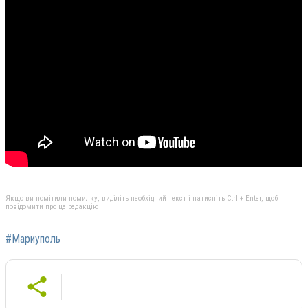
Якщо ви помітили помилку, виділіть необхідний текст і натисніть Ctrl + Enter, щоб
повідомити про це редакцію
#Мариуполь