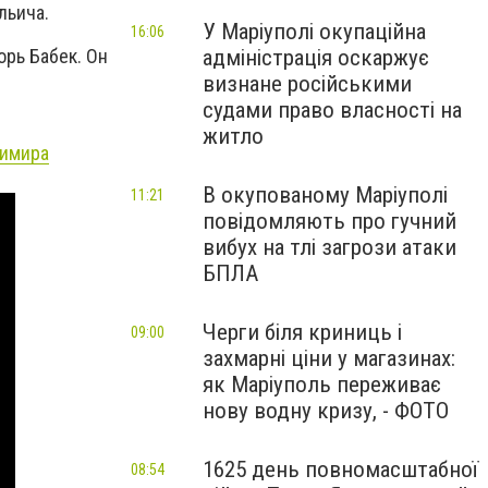
льича.
У Маріуполі окупаційна
16:06
адміністрація оскаржує
рь Бабек. Он
визнане російськими
судами право власності на
житло
димира
В окупованому Маріуполі
11:21
повідомляють про гучний
вибух на тлі загрози атаки
БПЛА
Черги біля криниць і
09:00
захмарні ціни у магазинах:
як Маріуполь переживає
нову водну кризу, - ФОТО
1625 день повномасштабної
08:54