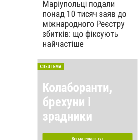
Маріупольці подали
понад 10 тисяч заяв до
міжнародного Реєстру
збитків: що фіксують
найчастіше
СПЕЦТЕМА
Колаборанти,
брехуни і
зрадники
Всі матеріали тут