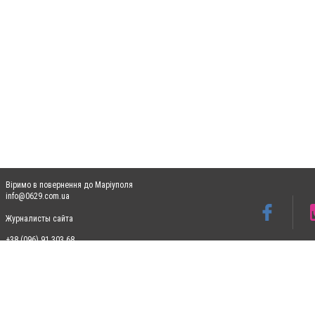
Віримо в повернення до Маріуполя
info@0629.com.ua
Журналисты сайта
+38 (096) 91 303 68
Допускається цитування матеріалів без отримання попередньої згоди 0629.com.ua за
пошукових систем гіперпосилання на цитовані статті не нижче другого абзацу в тек
Матеріали з плашками "Новини компаній", "Промо", "Партнерський матеріал", "Партнер