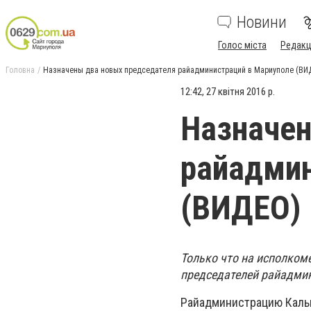
Новини
Голос міста
Редакц
Головна
Назначены два новых председателя райадминистраций в Мариуполе (ВИ
12:42, 27 квітня 2016 р.
Назначен
райадмин
(ВИДЕО)
Только что на исполком
председателей райадмин
Райадминистрацию Кальм