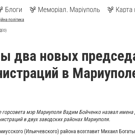
Блоги
Меморіал. Маріуполь
Карта 
ійна політика
ДЕО)
ы два новых председ
истраций в Мариупол
е горсовета мэр Мариуполя Вадим Бойченко назвал имена 
истраций в двух заводских районах Мариуполя.
иусского (Ильичевского) района возглавит Михаил Богаты