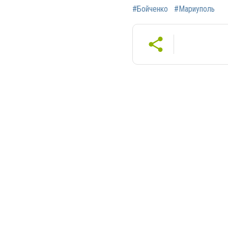
#Бойченко
#Мариуполь