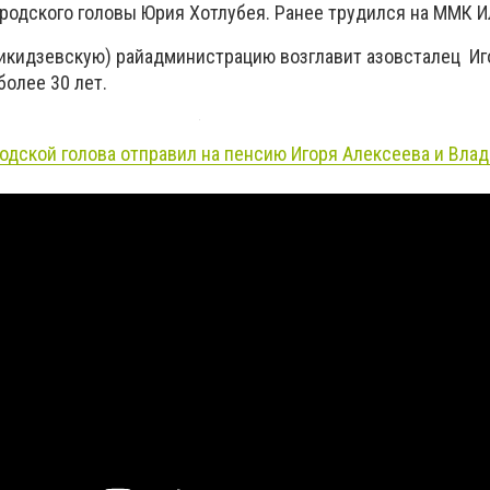
родского головы Юрия Хотлубея. Ранее трудился на ММК И
кидзевскую) райадминистрацию возглавит азовсталец Иго
более 30 лет.
родской голова отправил на пенсию Игоря Алексеева и Вла