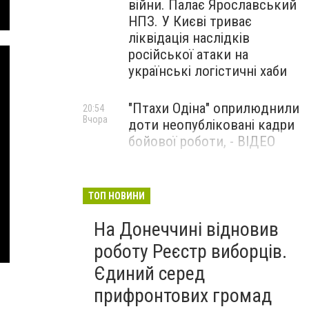
війни. Палає Ярославський
НПЗ. У Києві триває
ліквідація наслідків
російської атаки на
українські логістичні хаби
"Птахи Одіна" оприлюднили
20:54
Вчора
доти неопубліковані кадри
бойової роботи, - ВІДЕО
Маріуполець Андрій
17:15
Вчора
Бєдняков зіграє тата
ТОП НОВИНИ
Петрика П’яточкина у
На Донеччині відновив
новому українському
фільмі, - ФОТО
роботу Реєстр виборців.
Єдиний серед
прифронтових громад