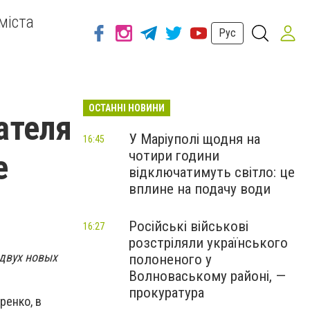
міста
Рус
ОСТАННІ НОВИНИ
ателя
У Маріуполі щодня на
16:45
чотири години
е
відключатимуть світло: це
вплине на подачу води
Російські військові
16:27
розстріляли українського
двух новых
полоненого у
Волноваському районі, —
прокуратура
ренко, в