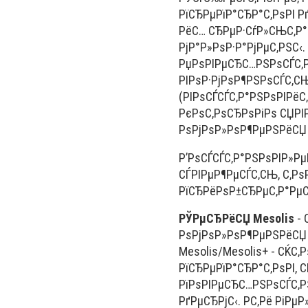
РїСЂРµРїР°СЂР°С‚РѕРІ 
РёС… СЂРµР·СѓР»СЊС‚Р°
РјР°Р»РѕР·Р°РјРµС‚РЅС‹.
РџРѕРІРµСЂС…РЅРѕСЃС‚Р
РІРѕР·РјРѕР¶РЅРѕСЃС‚С
(РІРѕСЃСЃС‚Р°РЅРѕРІРёС
РєРѕС‚РѕСЂРѕРіРѕ СЏРІ
РѕРјРѕР»РѕР¶РµРЅРёСЏ 
Р’РѕСЃСЃС‚Р°РЅРѕРІР»Р
СЃРІРµР¶РµСЃС‚СЊ, С‚Рѕ
РїСЂРёРѕР±СЂРµС‚Р°РµС‚
РЎРµСЂРёСЏ Mesolis
- 
РѕРјРѕР»РѕР¶РµРЅРёСЏ
Mesolis/Mesolis+ - СЌ
РїСЂРµРїР°СЂР°С‚РѕРІ,
РїРѕРІРµСЂС…РЅРѕСЃС‚
РґРµСЂРјС‹. Р­С‚Рё РіР