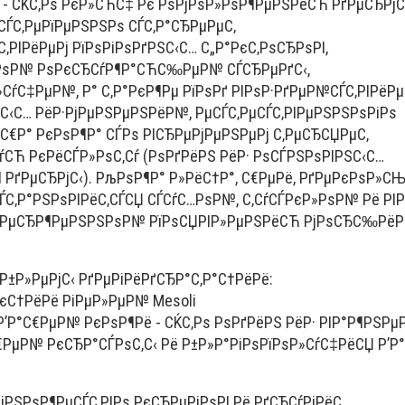
- СЌС‚Рѕ РєР»СЋС‡ Рє РѕРјРѕР»РѕР¶РµРЅРёСЋ РґРµСЂРјС
СЃС‚РµРїРµРЅРЅРѕ СЃС‚Р°СЂРµРµС‚
‚РІРёРµРј РїРѕРіРѕРґРЅС‹С… С„Р°РєС‚РѕСЂРѕРІ,
РѕР№ РѕРєСЂСѓР¶Р°СЋС‰РµР№ СЃСЂРµРґС‹,
ѓС‡РµР№, Р° С‚Р°РєР¶Рµ РїРѕРґ РІРѕР·РґРµР№СЃС‚РІРёРµ
‹С… РёР·РјРµРЅРµРЅРёР№, РµСЃС‚РµСЃС‚РІРµРЅРЅРѕРіРѕ
С€Р° РєРѕР¶Р° СЃРѕ РІСЂРµРјРµРЅРµРј С‚РµСЂСЏРµС‚
ѓСЋ РєРёСЃР»РѕС‚Сѓ (РѕРґРёРЅ РёР· РѕСЃРЅРѕРІРЅС‹С…
 РґРµСЂРјС‹). РљРѕР¶Р° Р»РёС†Р°, С€РµРё, РґРµРєРѕР»СЊ
ЃС‚Р°РЅРѕРІРёС‚СЃСЏ СЃСѓС…РѕР№, С‚СѓСЃРєР»РѕР№ Рё РІР
ІРµСЂР¶РµРЅРЅРѕР№ РїРѕСЏРІР»РµРЅРёСЋ РјРѕСЂС‰РёР
Р±Р»РµРјС‹ РґРµРіРёРґСЂР°С‚Р°С†РёРё:
С†РёРё РіРµР»РµР№ Mesoli
Р’Р°С€РµР№ РєРѕР¶Рё - СЌС‚Рѕ РѕРґРёРЅ РёР· РІР°Р¶РЅР
С€РµР№ РєСЂР°СЃРѕС‚С‹ Рё Р±Р»Р°РіРѕРїРѕР»СѓС‡РёСЏ Р’
јРЅРѕР¶РµСЃС‚РІРѕ РєСЂРµРјРѕРІ Рё РґСЂСѓРіРёС…