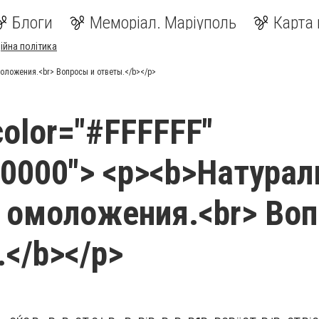
Блоги
Меморіал. Маріуполь
Карта 
ійна політика
моложения.<br> Вопросы и ответы.</b></p>
color="#FFFFFF"
00000"> <p><b>Натура
 омоложения.<br> Во
.</b></p>