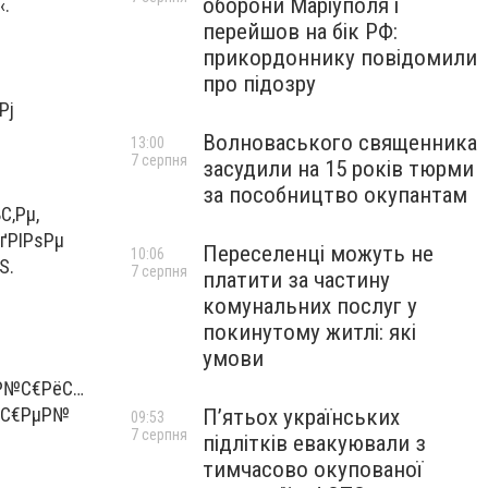
оборони Маріуполя і
‹.
перейшов на бік РФ:
прикордоннику повідомили
про підозру
Рј
Волноваського священника
13:00
7 серпня
засудили на 15 років тюрми
за пособництво окупантам
С‚Рµ,
ґРІРѕРµ
Переселенці можуть не
10:06
Ѕ.
7 серпня
платити за частину
комунальних послуг у
покинутому житлі: які
умови
µР№С€РёС…
Р°С€РµР№
П’ятьох українських
09:53
7 серпня
підлітків евакуювали з
тимчасово окупованої