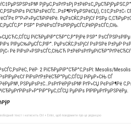
»СѓС‡РµРЅРЅРѕР№ РјРµС‚РѕРґРѕРј Р±РёРѕС„РµСЂРјРµРЅС‚Р°
С‚РЅРѕРіРѕ РїСЂРѕРёСЃС…РѕР¶РґРµРЅРёСЏ), С‡С‚РѕР±С‹ С
РёСЃРє Р°Р»Р»РµСЂРіРёРё. РџРѕСЌС‚РѕРјСѓ РЅРµ С‚СЂРµР±
‚РµСЃС‚Р° РЅР° Р±РёРѕСЃРѕРІРјРµСЃС‚РёРјРѕСЃС‚СЊ.
»СЏСЋС‚СЃСЏ РїСЂРµРїР°СЂР°С‚Р°РјРё РЅР° РѕСЃРЅРѕРІРµ
Рѕ РІРµС‰РµСЃС‚РІР°. РџРѕСЌС‚РѕРјСѓ РѕРЅРё Р±РµР·РѕР
ёРјС‹ Рё РїРѕР»РЅРѕСЃС‚СЊСЋ Р±РёРѕРґРµРіСЂР°РґРёСЂСѓ
СЃС‚РѕРёС‚ РёР· 2 РїСЂРµРїР°СЂР°С‚РѕРІ: Mesolis/Mesolis
РѕРІРµРєСѓ РїРѕРґР±РёСЂР°РµС‚СЃСЏ РіРµР»СЊ СЃ
РёРµР№, РЅРµРѕР±С…РѕРґРёРјРѕР№ РґР»СЏ РєРѕР¶Рё С‚
 РїСЂРµРґРїРѕР»Р°РіР°РµС‚СЃСЏ РµРіРѕ РІРІРµРґРµРЅРёРµ.
РћРўР
бхідний текст і натисніть Ctrl + Enter, щоб повідомити про це редакцію