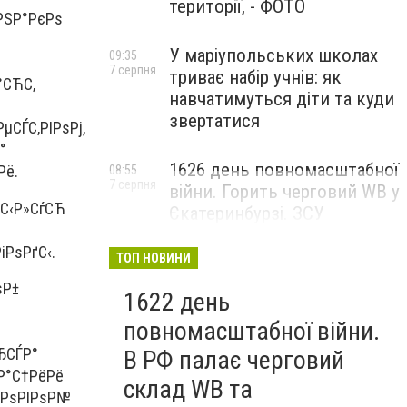
території, - ФОТО
РЅР°РєРѕ
У маріупольських школах
09:35
7 серпня
триває набір учнів: як
°СЋС‚
навчатимуться діти та куди
звертатися
µСЃС‚РІРѕРј,
°
1626 день повномасштабної
Рё.
08:55
7 серпня
війни. Горить черговий WB у
±С‹Р»СѓСЋ
Єкатеринбурзі. ЗСУ
атакували військові цілі у
іРѕРґС‹.
Маріуполі
ТОП НОВИНИ
ѕР±
1622 день
повномасштабної війни.
ЂСЃР°
В РФ палає черговий
Р°С†РёРё
склад WB та
РЅРѕРІРѕР№