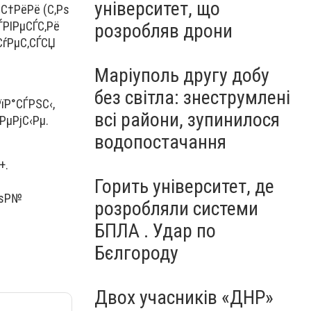
університет, що
С†РёРё (С‚Рѕ
ЃРІРµСЃС‚Рё
розробляв дрони
СѓРµС‚СЃСЏ
Маріуполь другу добу
без світла: знеструмлені
їР°СЃРЅС‹,
всі райони, зупинилося
РµРјС‹Рµ.
водопостачання
+.
Горить університет, де
РѕР№
розробляли системи
БПЛА . Удар по
Бєлгороду
Двох учасників «ДНР»