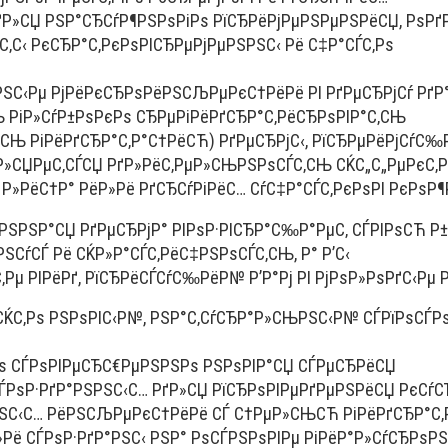
РґР»СЏ РЅР°СЂСѓР¶РЅРѕРіРѕ РїСЂРёРјРµРЅРµРЅРёСЏ, РѕРґ
С‚С‹ РєСЂР°С‚РєРѕРІСЂРµРјРµРЅРЅС‹ Рё С‡Р°СЃС‚Рѕ
ЅС‹Рµ РјРёРєСЂРѕРёРЅСЉРµРєС†РёРё РІ РґРµСЂРјСѓ РґР
Њ РіР»СѓР±РѕРєРѕ СЂРµРіРёРґСЂР°С‚РёСЂРѕРІР°С‚СЊ
‚СЊ РіРёРґСЂР°С‚Р°С†РёСЋ) РґРµСЂРјС‹, РїСЂРµРёРјСѓС‰Р
Р»СЏРµС‚СЃСЏ РґР»РёС‚РµР»СЊРЅРѕСЃС‚СЊ СЌС„С„РµРєС‚Р
Р»РёС†Р° РёР»Рё РґСЂСѓРіРёС… СѓС‡Р°СЃС‚РєРѕРІ РєРѕР¶
µРЅРЅР°СЏ РґРµСЂРјР° РІРѕР·РІСЂР°С‰Р°РµС‚ СЃРІРѕСЋ Р
РЅСѓСЃ Рё СЌР»Р°СЃС‚РёС‡РЅРѕСЃС‚СЊ, Р° Р’С‹
Рµ РІРёРґ, РїСЂРёСЃСѓС‰РёР№ Р’Р°Рј РІ РјРѕР»РѕРґС‹Рµ Р
СЌС‚Рѕ РЅРѕРІС‹Р№, РЅР°С‚СѓСЂР°Р»СЊРЅС‹Р№ СЃРїРѕСЃР
С‚Рѕ СЃРѕРІРµСЂС€РµРЅРЅРѕ РЅРѕРІР°СЏ СЃРµСЂРёСЏ
 СЃРѕР·РґР°РЅРЅС‹С… РґР»СЏ РїСЂРѕРІРµРґРµРЅРёСЏ РєСѓС
РЅС‹С… РёРЅСЉРµРєС†РёРё СЃ С†РµР»СЊСЋ РіРёРґСЂР°С‚
µР»Рё СЃРѕР·РґР°РЅС‹ РЅР° РѕСЃРЅРѕРІРµ РіРёР°Р»СѓСЂРѕ