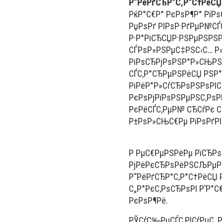
Р“РёРґСЂР°С‚Р°С†РёСЏ
РќР°С€Р° РєРѕР¶Р° РїРѕ
РџРѕРґ РІРѕР·РґРµР№СЃС
Р·Р°РіСЂСЏР·РЅРµРЅРЅ
СЃРѕР»РЅРµС‡РЅС‹С… Р»С
РіРѕСЂРјРѕРЅР°Р»СЊРЅС
СЃС‚Р°СЂРµРЅРёСЏ РЅР°
РіРёР°Р»СѓСЂРѕРЅРѕРІС
РєРѕРјРїРѕРЅРµРЅС‚РѕРІ
РєРёСЃС‚РµР№ СЂСѓРє С
Р±РѕР»СЊС€Рµ РїРѕРґР
Р РµС€РµРЅРёРµ РїСЂРѕ
РјРёРєСЂРѕРёРЅСЉРµРє
Р“РёРґСЂР°С‚Р°С†РёСЏ 
С„Р°РєС‚РѕСЂРѕРІ Р’Р°
РєРѕР¶Рё.
РЎСѓС‰РµСЃС‚РІСѓРµС‚ Р