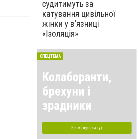
судитимуть за
катування цивільної
жінки у в’язниці
«Ізоляція»
СПЕЦТЕМА
Колаборанти,
брехуни і
зрадники
Всі матеріали тут