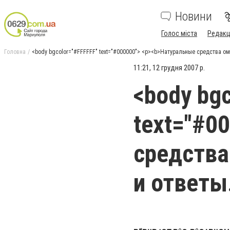
Новини
Голос міста
Редакц
Головна
<body bgcolor="#FFFFFF" text="#000000"> <p><b>Натуральные средства о
11:21, 12 грудня 2007 р.
<body bg
text="#0
средства
и ответы