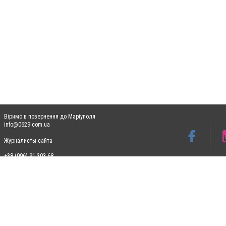
Віримо в повернення до Маріуполя
info@0629.com.ua
Журналисты сайта
+38 (096) 91 303 68
Допускається цитування матеріалів без отримання попередньої згоди 0629.com.ua за
пошукових систем гіперпосилання на цитовані статті не нижче другого абзацу в тек
Матеріали з плашками "Новини компаній", "Промо", "Партнерський матеріал", "Партнер
Реклама на сайті
Ф