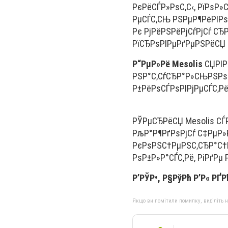
РєРёСЃР»РѕС‚С‹, РїРѕР
РµСЃС‚СЊ РЅРµР¶РёРІРѕ
Рє РјРёРЅРёРјСѓРјСѓ СЂ
РїСЂРѕРІРµРґРµРЅРёСЏ С
Р“РµР»Рё Mesolis
СЏРІР
РЅР°С‚СѓСЂР°Р»СЊРЅРѕРі
Р±РёРѕСЃРѕРІРјРµСЃС‚Р
РЎРµСЂРёСЏ Mesolis СЃРѕ
РљР°Р¶РґРѕРјСѓ С‡РµР»
РєРѕРЅС†РµРЅС‚СЂР°С†
РѕР±Р»Р°СЃС‚Рё, РіРґРµ
Р’РЎР•, Р§РўРћ Р’Р« РҐ
Якщо ви помітили помилку, виділіть нео