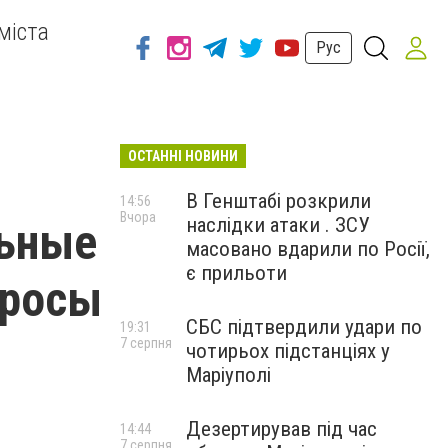
міста
Рус
ОСТАННІ НОВИНИ
В Генштабі розкрили
14:56
Вчора
наслідки атаки . ЗСУ
льные
масовано вдарили по Росії,
є прильоти
просы
СБС підтвердили удари по
19:31
7 серпня
чотирьох підстанціях у
Маріуполі
Дезертирував під час
14:44
7 серпня