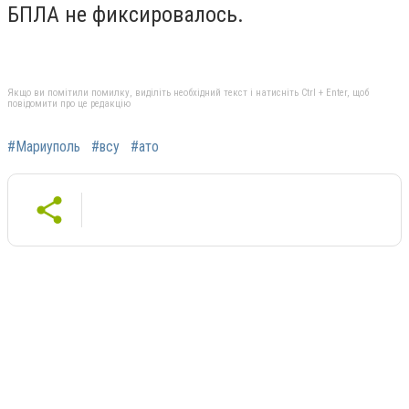
БПЛА не фиксировалось.
Якщо ви помітили помилку, виділіть необхідний текст і натисніть Ctrl + Enter, щоб
повідомити про це редакцію
#Мариуполь
#всу
#ато