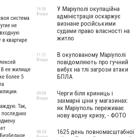
У Маріуполі окупаційна
16:06
Вчора
адміністрація оскаржує
своя система
визнане російськими
угие не
судами право власності на
 входную
житло
 в квартире
В окупованому Маріуполі
11:21
Вчора
повідомляють про гучний
Алексей
вибух на тлі загрози атаки
. В ее жилище
БПЛА
же более 5
ла
илиции.
Черги біля криниць і
09:00
Вчора
захмарні ціни у магазинах:
аждую. Так,
як Маріуполь переживає
и последних
нову водну кризу, - ФОТО
подмену
ует
1625 день повномасштабної
08:54
. Безбедное
Вчора