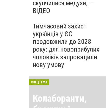
скупчилися медузи, —
ВІДЕО
Тимчасовий захист
українців у ЄС
продовжили до 2028
року: для новоприбулих
чоловіків запровадили
нову умову
СПЕЦТЕМА
Колаборанти,