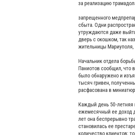
за реализацию трамадола
запрещенного медпрепар
сбыта. Одни распростран
утруждаются даже выйти
дверь с окошком, так н
жительницы Мариуполя, 
Начальник отдела борьб
Паниотов сообщил, что 
было обнаружено и изъят
тысяч гривен, полученн
расфасована в миниатюр
Каждый день 50-летняя г
ежемесячный ее доход д
лет она беспрерывно тр
становилась ее престар
количество клиентов: то