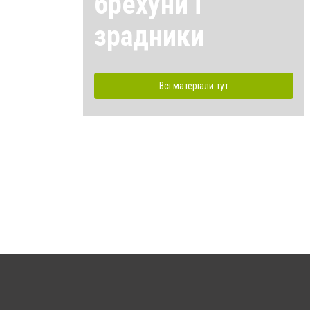
брехуни і
зрадники
Всі матеріали тут