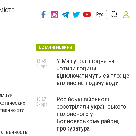
міста
Рус
ОСТАННІ НОВИНИ
У Маріуполі щодня на
16:45
Вчора
чотири години
відключатимуть світло: це
вплине на подачу води
ланки
Російські військові
16:27
ркотических
Вчора
розстріляли українського
твенно эти
полоненого у
Волноваському районі, —
прокуратура
тственность