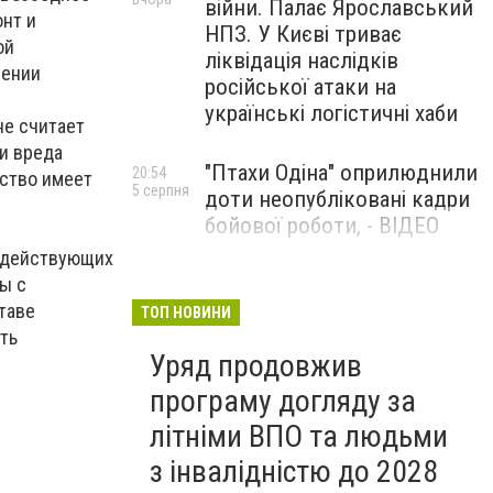
війни. Палає Ярославський
нт и
НПЗ. У Києві триває
ой
ліквідація наслідків
чении
російської атаки на
українські логістичні хаби
не считает
 и вреда
"Птахи Одіна" оприлюднили
20:54
ество имеет
5 серпня
доти неопубліковані кадри
бойової роботи, - ВІДЕО
нодействующих
Маріуполець Андрій
ы с
17:15
5 серпня
Бєдняков зіграє тата
ставе
ТОП НОВИНИ
Петрика П’яточкина у
ть
Уряд продовжив
новому українському
фільмі, - ФОТО
програму догляду за
літніми ВПО та людьми
з інвалідністю до 2028