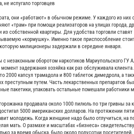
, не испугало торговцев
ата, они «работают» в обычном режиме. У каждого из них 
яют «трам» при помощи реализаторов на улицах города, др
 из собственной квартиры. Для удобства торговли ставят
азываемую «кормушку». Именно такое приспособление стоит
которую милиционеры задержали в середине января.
ы с незаконным оборотом наркотиков Мариупольского ГУ 
в момент задержания хозяйка как раз обслуживала клиента
о 2000 капсул трамадола и 800 таблеток димедрола, а так
ых преступным путем. Часть лекарственных препаратов бы
ные пакетики, упаковать остальные помешали работники м
орожанка продавала около 1000 пилюль по три гривны за к
остигал 5000 американских долларов. На протяжении пят
авит молодежь. Когда женщине надо было отлучиться, на 
елая мать. О размахе и масштабах «бизнеса» свидетельств
лько за время обыска, было около полусотни посетителей