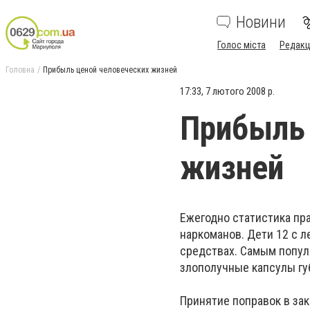
Новини
Голос міста
Редакц
Головна
Прибыль ценой человеческих жизней
17:33, 7 лютого 2008 р.
Прибыль 
жизней
Ежегодно статистика пр
наркоманов. Дети 12 с л
средствах. Самым попул
злополучные капсулы гу
Принятие поправок в за