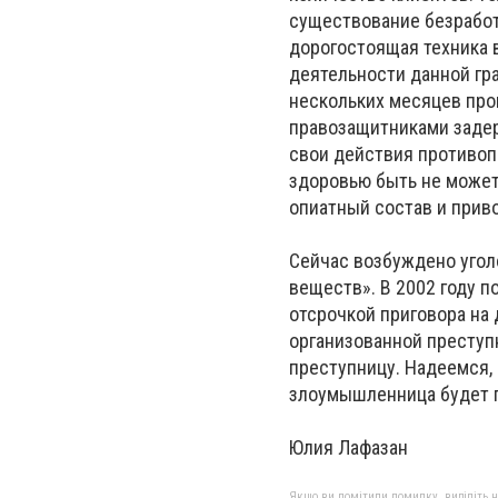
существование безрабо
дорогостоящая техника 
деятельности данной гр
нескольких месяцев про
правозащитниками задер
свои действия противопр
здоровью быть не может
опиатный состав и приво
Сейчас возбуждено угол
веществ». В 2002 году 
отсрочкой приговора на 
организованной преступн
преступницу. Надеемся, н
злоумышленница будет п
Юлия Лафазан
Якщо ви помітили помилку, виділіть нео