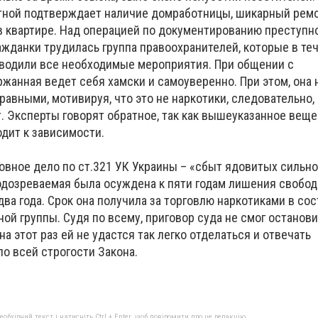
тной подтверждает наличие домработницы, шикарный ремо
в квартире. Над операцией по документированию преступн
ажданки трудилась группа правоохранителей, которые в те
водили все необходимые мероприятия. При общении с
жанная ведет себя хамски и самоуверенно. При этом, она 
авными, мотивируя, что это не наркотики, следовательно,
. Эксперты говорят обратное, так как вышеуказанное вещ
дит к зависимости.
овное дело по ст.321 УК Украины – «сбыт ядовитых силь
подозреваемая была осуждена к пяти годам лишения свобод
два года. Срок она получила за торговлю наркотиками в со
ой группы. Судя по всему, приговор суда не смог останови
а этот раз ей не удастся так легко отделаться и отвечать
о всей строгости Закона.
бхідний текст і натисніть Ctrl + Enter, щоб повідомити про це редакцію