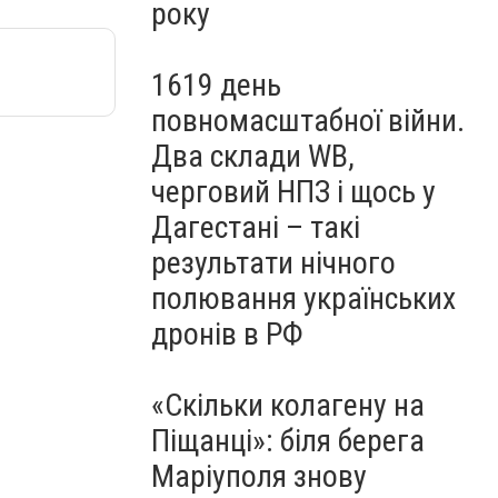
року
1619 день
повномасштабної війни.
Два склади WB,
черговий НПЗ і щось у
Дагестані – такі
результати нічного
полювання українських
дронів в РФ
«Скільки колагену на
Піщанці»: біля берега
Маріуполя знову