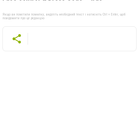
Якщо ви помітили помилку, виділіть необхідний текст і натисніть Ctrl + Enter, щоб
повідомити про це редакцію