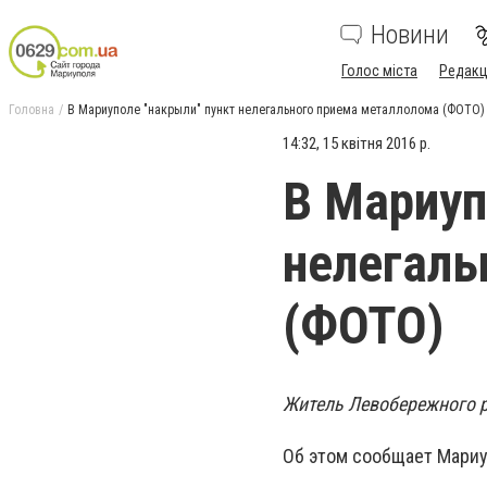
Новини
Голос міста
Редакц
Головна
В Мариуполе "накрыли" пункт нелегального приема металлолома (ФОТО)
14:32, 15 квітня 2016 р.
В Мариуп
нелегаль
(ФОТО)
Житель Левобережного р
Об этом сообщает Мариу