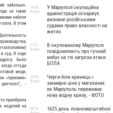
ий кабельно-
У Маріуполі окупаційна
16:06
ода за такие
Вчора
адміністрація оскаржує
ражами кабеля
визнане російськими
талла. В этом
судами право власності на
житло
Деятельность
роизводства,
В окупованому Маріуполі
11:21
еталлоломом)
Вчора
повідомляють про гучний
в суд. В ходе
вибух на тлі загрози атаки
 адресу было
БПЛА
 когда оттуда
готовой меди,
Черги біля криниць і
рии «приемки»
09:00
Вчора
захмарні ціни у магазинах:
ветного", -
як Маріуполь переживає
нову водну кризу, - ФОТО
что приобрела
х изделий на
1625 день повномасштабної
08:54
Вчора