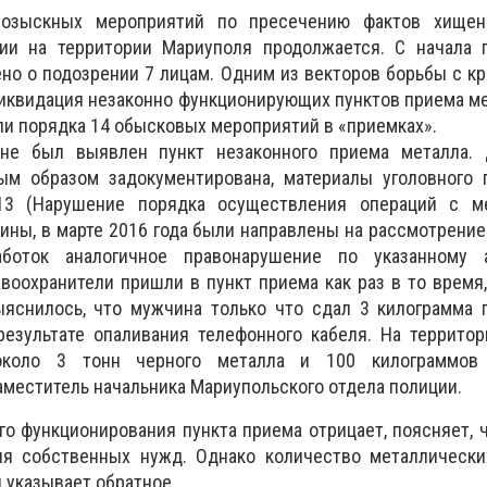
розыскных мероприятий по пресечению фактов хищен
ии на территории Мариуполя продолжается. С начала г
о о подозрении 7 лицам. Одним из векторов борьбы с к
иквидация незаконно функционирующих пунктов приема ме
ли порядка 14 обысковых мероприятий в «приемках».
не был выявлен пункт незаконного приема металла. 
м образом задокументирована, материалы уголовного п
213 (Нарушение порядка осуществления операций с м
ины, в марте 2016 года были направлены на рассмотрение 
аботок аналогичное правонарушение по указанному
воохранители пришли в пункт приема как раз в то время,
ыяснилось, что мужчина только что сдал 3 килограмма 
результате опаливания телефонного кабеля. На террито
около 3 тонн черного металла и 100 килограммов ц
аместитель начальника Мариупольского отдела полиции.
го функционирования пункта приема отрицает, поясняет, 
я собственных нужд. Однако количество металлически
 указывает обратное.