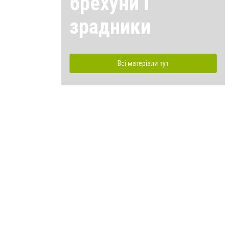
брехуни і
зрадники
Всі матеріали тут