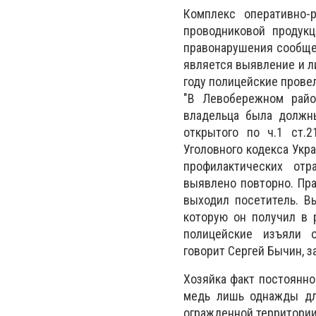
Комплекс оперативно-
проводниковой продукц
правонарушения сообщен
является выявление и л
году полицейские прове
"В Левобережном райо
владельца была должны
открытого по ч.1 ст.
Уголовного кодекса Укра
профилактических отр
выявлено повторно. Пра
выходил посетитель. В
которую он получил в 
полицейские изъяли 
говорит Сергей Бычин, з
Хозяйка факт постоянно
медь лишь однажды дл
огражденной территории