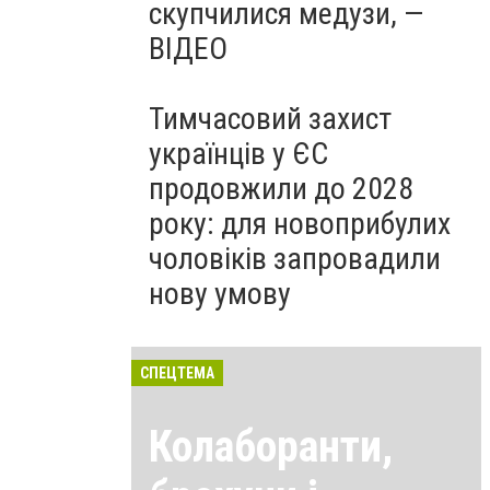
скупчилися медузи, —
ВІДЕО
Тимчасовий захист
українців у ЄС
продовжили до 2028
року: для новоприбулих
чоловіків запровадили
нову умову
СПЕЦТЕМА
Колаборанти,