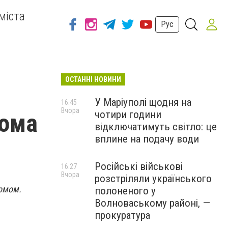
міста
Рус
ОСТАННІ НОВИНИ
У Маріуполі щодня на
16:45
Вчора
чотири години
лома
відключатимуть світло: це
вплине на подачу води
Російські військові
16:27
Вчора
розстріляли українського
омом.
полоненого у
Волноваському районі, —
прокуратура