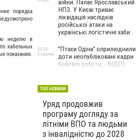
війни. Палає Ярославський
НПЗ. У Києві триває
ение порядка
ліквідація наслідків
предусмотрено
російської атаки на
українські логістичні хаби
юю неделю в
пп кабельных
"Птахи Одіна" оприлюднили
20:54
ые показания.
5 серпня
доти неопубліковані кадри
бойової роботи, - ВІДЕО
Маріуполець Андрій
17:15
5 серпня
Бєдняков зіграє тата
ТОП НОВИНИ
Петрика П’яточкина у
Уряд продовжив
новому українському
фільмі, - ФОТО
програму догляду за
літніми ВПО та людьми
з інвалідністю до 2028