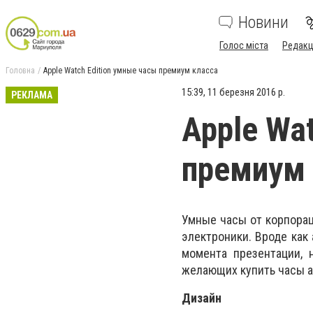
Новини
Голос міста
Редакц
Головна
Apple Watch Edition умные часы премиум класса
15:39, 11 березня 2016 р.
РЕКЛАМА
Apple Wa
премиум 
Умные часы от корпорац
электроники. Вроде как
момента презентации, 
желающих купить часы a
Дизайн