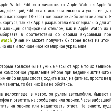
pple Watch Edition отличаются от Apple Watch и Apple W
модификаций, Edition это исключительно статусная вещь, т
тся настоящее 18-каратное розовое либо желтое золото.
 корпуса, так как Apple разработала его специально для э
й защищен сапфировым стеклом, как и Apple Watch из
ыбираете в соответствии со своими вкусовыми пред
 Watch
(Киев их может получить быстрее всех) из этой 
, но еще и полноценное ювелирное украшение.
которые возложены на умные часы от Apple то их велико
е комфортное управление iPhone при ведении активного 
им-либо видом спорта, ходите в зал, на фитнес, просто ве
мя заняты, то без них Вам не обойтись.
а велосипеде, в метро, за рулем автомобиля, бывают 
ефон и ответить на сообщение или звонок. Часы вибрацие
етить на звонок или надиктовать ответ. Не знаете, ку