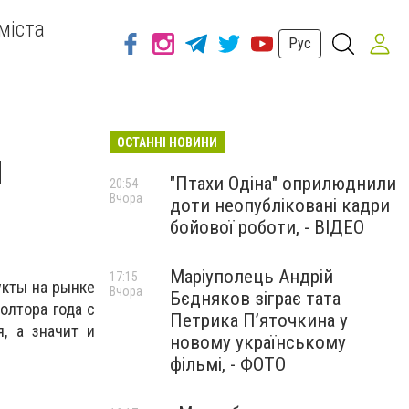
міста
Рус
ОСТАННІ НОВИНИ
ы
"Птахи Одіна" оприлюднили
20:54
Вчора
доти неопубліковані кадри
бойової роботи, - ВІДЕО
Маріуполець Андрій
17:15
укты на рынке
Вчора
Бєдняков зіграє тата
олтора года с
Петрика П’яточкина у
, а значит и
новому українському
фільмі, - ФОТО