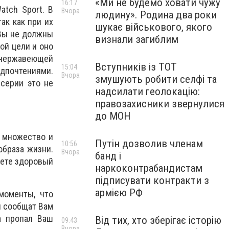
«Ми не будемо ховати чужу
16:17
atch Sport. В
Вчора
людину». Родина два роки
ак как при их
шукає військового, якого
 Вы не должны
визнали загиблим
той цели и оно
 нержавеющей
Вступників із ТОТ
15:04
почтениями.
Вчора
змушують робити селфі та
серии это не
надсилати геолокацію:
правозахисники звернулися
до МОН
е множество и
Путін дозволив членам
10:56
образа жизни.
Вчора
банд і
дете здоровый
наркоконтрабандистам
підписувати контракти з
армією РФ
моменты, что
й сообщат Вам
да пропал Ваш
Від тих, хто зберігає історію
09:43
Вчора