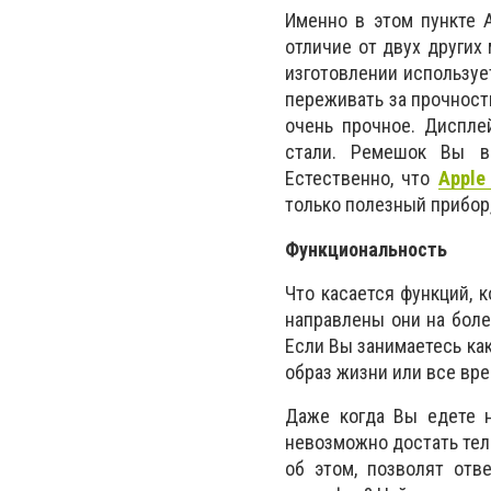
Именно в этом пункте A
отличие от двух других 
изготовлении используе
переживать за прочность
очень прочное. Диспле
стали. Ремешок Вы в
Естественно, что
Apple
только полезный прибор
Функциональность
Что касается функций, 
направлены они на боле
Если Вы занимаетесь как
образ жизни или все вре
Даже когда Вы едете н
невозможно достать тел
об этом, позволят отв