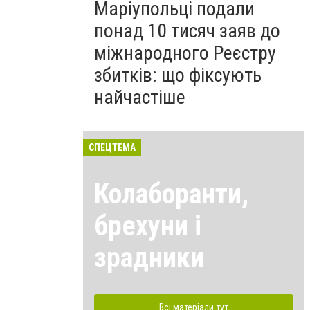
Маріупольці подали
понад 10 тисяч заяв до
міжнародного Реєстру
збитків: що фіксують
найчастіше
СПЕЦТЕМА
Колаборанти,
брехуни і
зрадники
Всі матеріали тут