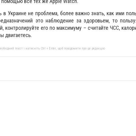
 помощью все тех же Apple Watch.
 в Украине не проблема, более важно знать, как ими поль
редназначений это наблюдение за здоровьем, то польз
, контролируйте его по максимуму – считайте ЧСС, калори
Вы двигаетесь.
бхідний текст і натисніть Ctrl + Enter, щоб повідомити про це редакцію