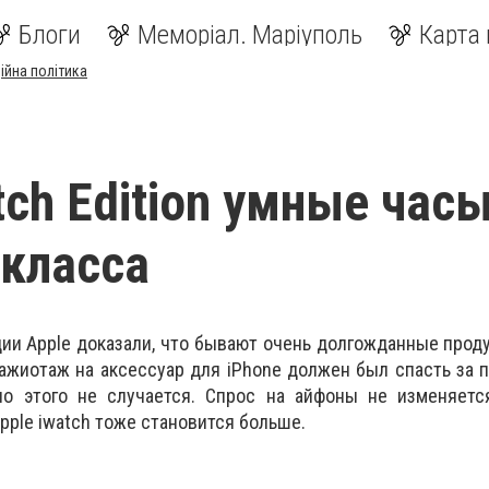
Блоги
Меморіал. Маріуполь
Карта 
ійна політика
tch Edition умные час
класса
ии Apple доказали, что бывают очень долгожданные прод
 ажиотаж на аксессуар для iPhone должен был спасть за п
но этого не случается. Спрос на айфоны не изменяется
pple iwatch тоже становится больше.