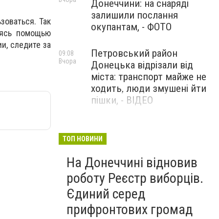
Донеччини: на снаряді
залишили послання
зоваться. Так
окупантам, - ФОТО
уясь помощью
и, следите за
Петровський район
09:08
Вчора
Донецька відрізали від
міста: транспорт майже не
ходить, люди змушені йти
пішки, - ВІДЕО
1624 день повномасштабної
08:54
Вчора
війни. РФ вдарила
ТОП НОВИНИ
«Іскандерами» по Київщині і
На Донеччині відновив
столиці. 15 людей загинули.
В Росії палають
роботу Реєстр виборців.
енергопідстанції та
Єдиний серед
черговий WB
прифронтових громад