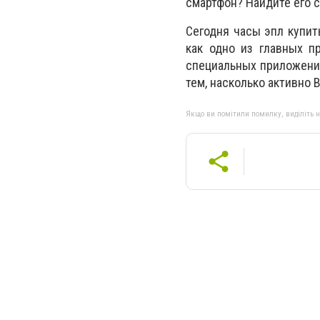
смартфон? Найдите его с
Сегодня часы эпл купить
как одно из главных п
специальных приложений
тем, насколько активно 
Якщо ви помітили помилку, виділіть нео