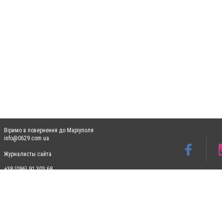
Віримо в повернення до Маріуполя
info@0629.com.ua
Журналисты сайта
+38 (096) 91 303 68
Допускається цитування матеріалів без отримання попередньої згоди 0629.com.ua за
пошукових систем гіперпосилання на цитовані статті не нижче другого абзацу в тек
Матеріали з плашками "Новини компаній", "Промо", "Партнерський матеріал", "Партнер