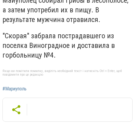
Маиуполец собирал грибы в лесополосе,
а затем употребил их в пищу. В
результате мужчина отравился.
"Скорая" забрала пострадавшего из
поселка Виноградное и доставила в
горбольницу №4.
Якщо ви помітили помилку, виділіть необхідний текст і натисніть Ctrl + Enter, щоб
повідомити про це редакцію
#Мариуполь