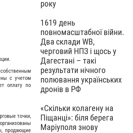
року
1619 день
повномасштабної війни.
Два склади WB,
черговий НПЗ і щось у
кции.
Дагестані – такі
результати нічного
собственным
ены с учетом
полювання українських
ет оплату по
дронів в РФ
«Скільки колагену на
рговые точки,
Піщанці»: біля берега
 организованы
Маріуполя знову
ы, продающие