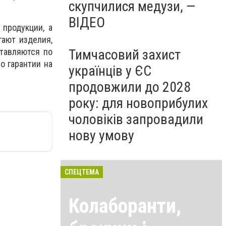
скупчилися медузи, —
ВІДЕО
 продукции, а
гают изделия,
Тимчасовий захист
ставляются по
о гарантии на
українців у ЄС
продовжили до 2028
року: для новоприбулих
чоловіків запровадили
нову умову
СПЕЦТЕМА
Колаборанти,