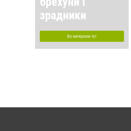
брехуни і
зрадники
Всі матеріали тут