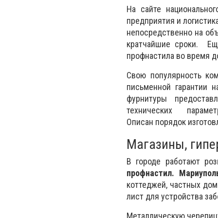
На сайте национально
предприятия и логистик
непосредственно на объ
кратчайшие сроки. Ещ
профнастила во время д
Свою популярность ком
письменной гарантии н
фурнитуры предостав
технических парам
Описан порядок изготовл
Магазины, гипе
В городе работают ро
профнастил. Мариупол
коттеджей, частных дом
лист для устройства заб
Металлическую черепицу