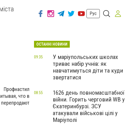
міста
Рус
ОСТАННІ НОВИНИ
У маріупольських школах
09:35
триває набір учнів: як
навчатимуться діти та куди
звертатися
 Профнастил
1626 день повномасштабної
08:55
итывая, что в
війни. Горить черговий WB у
 перепродают
Єкатеринбурзі. ЗСУ
атакували військові цілі у
Маріуполі