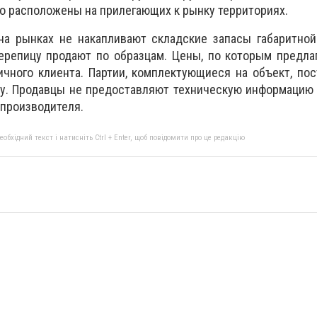
 расположены на прилегающих к рынку территориях.
на рынках не накапливают складские запасы габаритной
ерепицу продают по образцам. Цены, по которым предла
чного клиента. Партии, комплектующиеся на объект, по
у. Продавцы не предоставляют техническую информацию 
 производителя.
бхідний текст і натисніть Ctrl + Enter, щоб повідомити про це редакцію