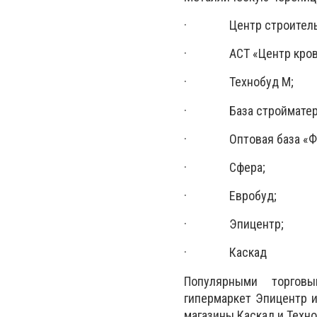
· Центр строительны
· АСТ «Центр кров
· Технобуд М;
· База стройматериал
· Оптовая база «Фа
· Сфера;
· Евробуд;
· Эпицентр;
· Каскад
Популярными торговы
гипермаркет Эпицентр и
магазины Каскад и Техно