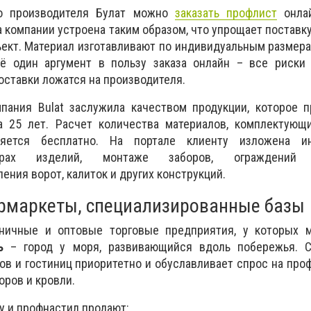
го производителя Булат можно
заказать профлист
онлай
а компании устроена таким образом, что упрощает поставк
ект. Материал изготавливают по индивидуальным размера
ё один аргумент в пользу заказа онлайн – все риски
оставки ложатся на производителя.
пания Bulat заслужила качеством продукции, которое п
а 25 лет. Расчет количества материалов, комплектующи
ляется бесплатно. На портале клиенту изложена и
етрах изделий, монтаже заборов, ограждений
ения ворот, калиток и других конструкций.
рмаркеты, специализированные базы
зничные и оптовые торговые предприятия, у которых
ь
– город у моря, развивающийся вдоль побережья. С
ов и гостиниц приоритетно и обуславливает спрос на пр
оров и кровли.
 и профнастил продают: