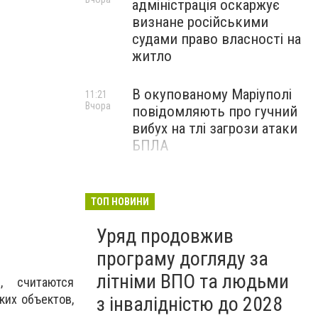
адміністрація оскаржує
визнане російськими
судами право власності на
житло
В окупованому Маріуполі
11:21
Вчора
повідомляють про гучний
вибух на тлі загрози атаки
БПЛА
Черги біля криниць і
09:00
Вчора
захмарні ціни у магазинах:
ТОП НОВИНИ
як Маріуполь переживає
Уряд продовжив
нову водну кризу, - ФОТО
програму догляду за
літніми ВПО та людьми
, считаются
ких объектов,
з інвалідністю до 2028