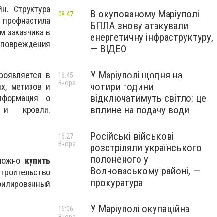
н. Структура
В окупованому Маріуполі
08:47
у профнастила
БПЛА знову атакували
м заказчика в
енергетичну інфраструктуру,
 повреждения
— ВІДЕО
У Маріуполі щодня на
роявляется в
16:45
Вчора
чотири години
х, метизов и
відключатимуть світло: це
нформация о
вплине на подачу води
 и кровли.
Російські військові
16:27
Вчора
розстріляли українського
полоненого у
 можно
купить
Волноваському районі, —
троительство
прокуратура
офилированный
У Маріуполі окупаційна
16:06
Вчора