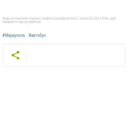
Якщо ви помітили помилку, виділіть необхідний текст і натисніть Ctrl + Enter, щоб
повідомити про це редакцію
#Мариуполь
#автобус