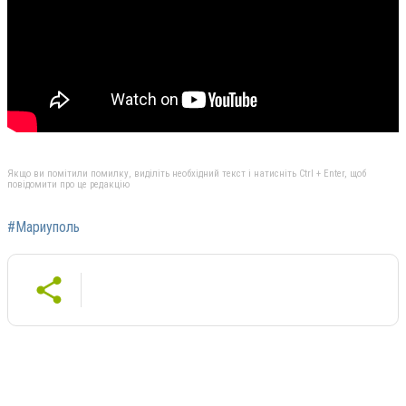
Якщо ви помітили помилку, виділіть необхідний текст і натисніть Ctrl + Enter, щоб
повідомити про це редакцію
#Мариуполь