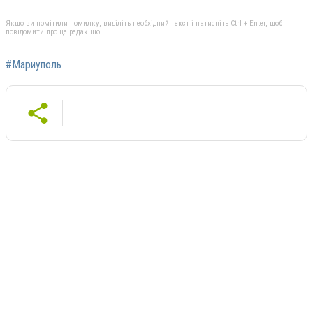
Якщо ви помітили помилку, виділіть необхідний текст і натисніть Ctrl + Enter, щоб
повідомити про це редакцію
#Мариуполь