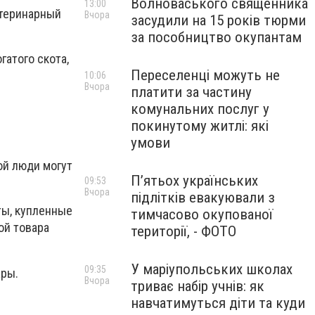
Волноваського священника
13:00
етеринарный
Вчора
засудили на 15 років тюрми
за пособництво окупантам
гатого скота,
Переселенці можуть не
10:06
Вчора
платити за частину
комунальних послуг у
покинутому житлі: які
умови
ой люди могут
П’ятьох українських
09:53
Вчора
підлітків евакуювали з
ты, купленные
тимчасово окупованої
ой товара
території, - ФОТО
У маріупольських школах
09:35
ары.
Вчора
триває набір учнів: як
навчатимуться діти та куди