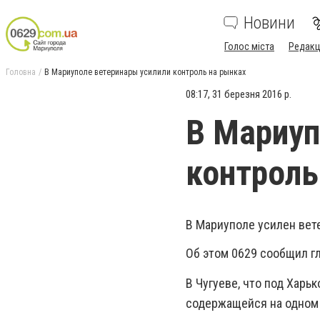
Новини
Голос міста
Редакц
Головна
В Мариуполе ветеринары усилили контроль на рынках
08:17, 31 березня 2016 р.
В Мариуп
контроль
В Мариуполе усилен вет
Об этом 0629 сообщил г
В Чугуеве, что под Харь
содержащейся на одном 