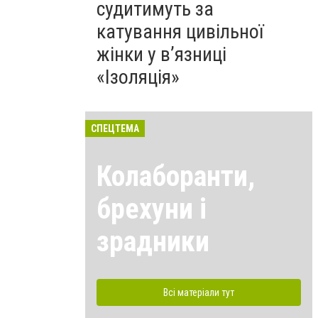
судитимуть за
катування цивільної
жінки у в’язниці
«Ізоляція»
СПЕЦТЕМА
Колаборанти,
брехуни і
зрадники
Всі матеріали тут