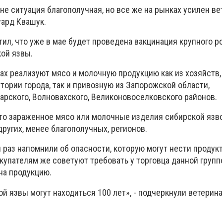
не ситуация благополучная, но все же на рынках усилен в
уард Квашук.
ил, что уже в мае будет проведена вакцинация крупного ро
кой язвы.
ках реализуют мясо и молочную продукцию как из хозяйств,
ории города, так и привозную из Запорожской области,
арского, Волновахского, Великоновоселковского районов.
то зараженное мясо или молочные изделия сибирской язв
других, менее благополучных, регионов.
 раз напомнили об опасности, которую могут нести продук
купателям же советуют требовать у торговца данной групп
на продукцию.
й язвы могут находиться 100 лет», - подчеркнули ветерин