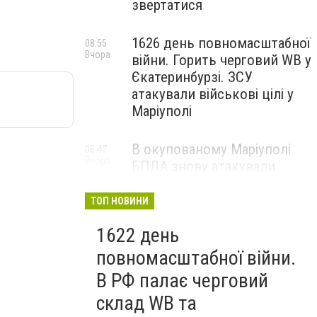
звертатися
1626 день повномасштабної
08:55
Вчора
війни. Горить черговий WB у
Єкатеринбурзі. ЗСУ
атакували військові цілі у
Маріуполі
В окупованому Маріуполі
08:47
Вчора
БПЛА знову атакували
енергетичну інфраструктуру,
— ВІДЕО
ТОП НОВИНИ
1622 день
повномасштабної війни.
В РФ палає черговий
склад WB та