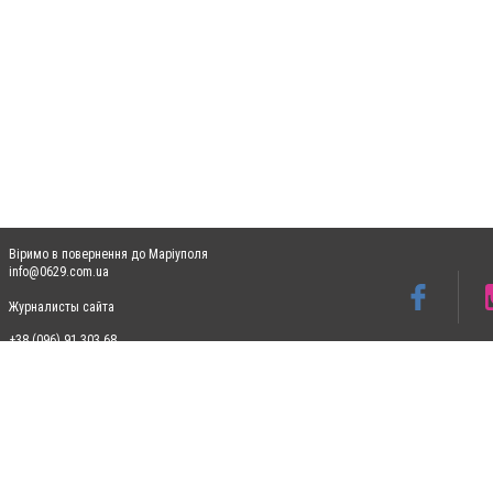
Віримо в повернення до Маріуполя
info@0629.com.ua
Журналисты сайта
+38 (096) 91 303 68
Допускається цитування матеріалів без отримання попередньої згоди 0629.com.ua за
пошукових систем гіперпосилання на цитовані статті не нижче другого абзацу в тек
Матеріали з плашками "Новини компаній", "Промо", "Партнерський матеріал", "Партнер
Реклама на сайті
Ф