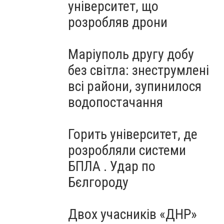
університет, що
розробляв дрони
Маріуполь другу добу
без світла: знеструмлені
всі райони, зупинилося
водопостачання
Горить університет, де
розробляли системи
БПЛА . Удар по
Бєлгороду
Двох учасників «ДНР»