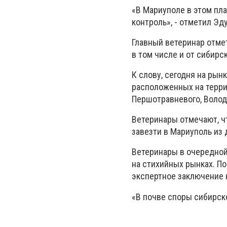
«В Мариуполе в этом пла
контроль», - отметил Эд
Главный ветеринар отмет
в том числе и от сибирс
К слову, сегодня на рын
расположенных на террит
Першотравневого, Волод
Ветеринары отмечают, ч
завезти в Мариуполь из 
Ветеринары в очередной
на стихийных рынках. По
экспертное заключение 
«В почве споры сибирско