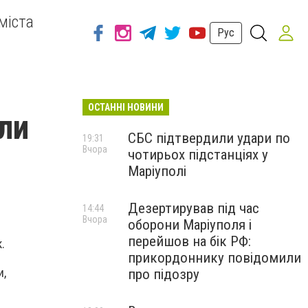
міста
Рус
ОСТАННІ НОВИНИ
ли
СБС підтвердили удари по
19:31
Вчора
чотирьох підстанціях у
Маріуполі
Дезертирував під час
14:44
Вчора
оборони Маріуполя і
перейшов на бік РФ:
.
прикордоннику повідомили
и,
про підозру