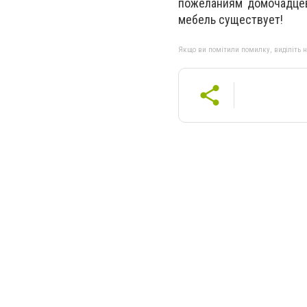
пожеланиям домочадцев
мебель существует!
Якщо ви помітили помилку, виділіть нео