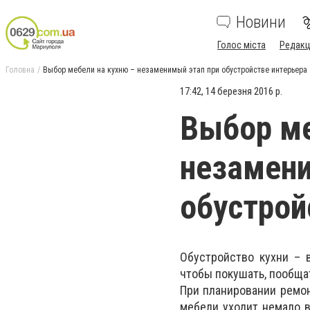
Новини
Голос міста
Редакц
Головна
Выбор мебели на кухню – незаменимый этап при обустройстве интерьера
17:42, 14 березня 2016 р.
Выбор ме
незамени
обустрой
Обустройство кухни – 
чтобы покушать, пообщат
При планировании ремон
мебели уходит немало в