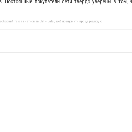
. Постоянные покупатели сети твердо уверены в том, ч
бхідний текст і натисніть Ctrl + Enter, щоб повідомити про це редакцію