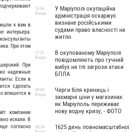
подчеркивают
У Маріуполі окупаційна
16:06
Вчора
адміністрація оскаржує
визнане російськими
ришли к вам в
судами право власності на
е интерьера.
житло
консультанты
ика. При этом
В окупованому Маріуполі
11:21
Вчора
повідомляють про гучний
широкий. При
вибух на тлі загрози атаки
ько надежные
БПЛА
анты. Если в
ится сделать
Черги біля криниць і
09:00
но впишется в
Вчора
захмарні ціни у магазинах:
як Маріуполь переживає
нову водну кризу, - ФОТО
айт компании
вно искали. В
ище согласно
1625 день повномасштабної
08:54
Вчора