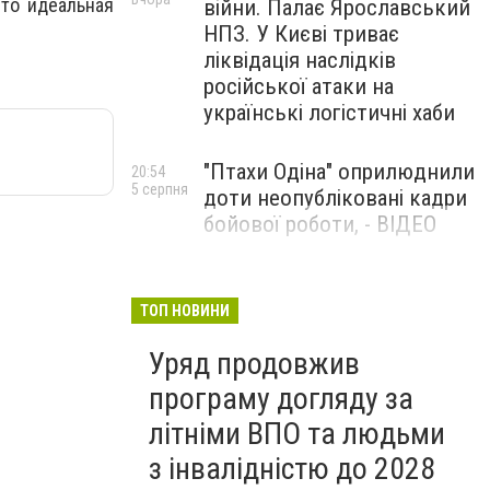
то идеальная
війни. Палає Ярославський
НПЗ. У Києві триває
ліквідація наслідків
російської атаки на
українські логістичні хаби
"Птахи Одіна" оприлюднили
20:54
5 серпня
доти неопубліковані кадри
бойової роботи, - ВІДЕО
Маріуполець Андрій
17:15
5 серпня
Бєдняков зіграє тата
ТОП НОВИНИ
Петрика П’яточкина у
Уряд продовжив
новому українському
фільмі, - ФОТО
програму догляду за
літніми ВПО та людьми
з інвалідністю до 2028