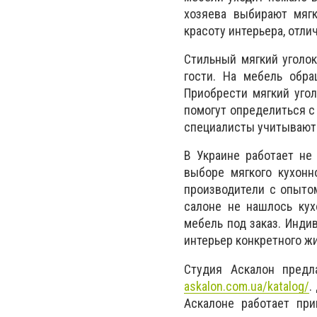
хозяева выбирают мягк
красоту интерьера, отли
Стильный мягкий уголок
гости. На мебель обра
Приобрести мягкий уго
помогут определиться с
специалисты учитывают 
В Украине работает не
выборе мягкого кухонн
производители с опыто
салоне не нашлось кух
мебель под заказ. Инди
интерьер конкретного ж
Студия Аскалон предл
askalon.com.ua/katalog/
.
Аскалоне работает пр