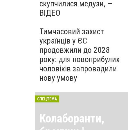
скупчилися медузи, —
ВІДЕО
Тимчасовий захист
українців у ЄС
продовжили до 2028
року: для новоприбулих
чоловіків запровадили
нову умову
СПЕЦТЕМА
Колаборанти,