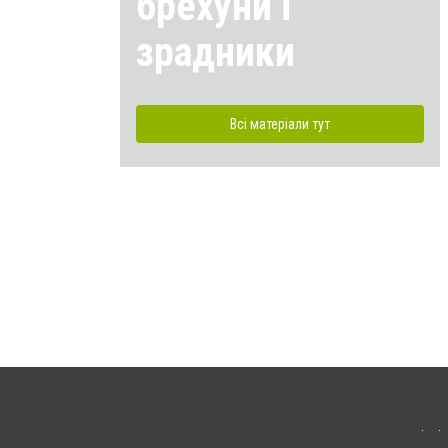
брехуни і
зрадники
Всі матеріали тут