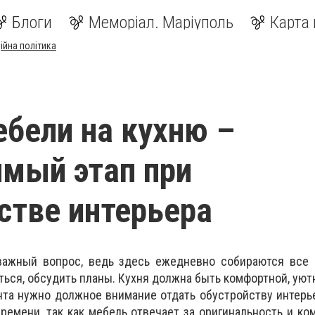
Блоги
Меморіал. Маріуполь
Карта 
ійна політика
бели на кухню –
мый этап при
стве интерьера
важный вопрос, ведь здесь ежедневно собираются все 
ься, обсудить планы. Кухня должна быть комфортной, уютн
та нужно должное внимание отдать обустройству интерь
ремени, так как мебель отвечает за оригинальность и ко