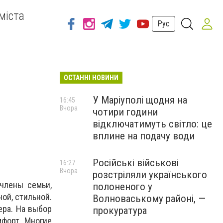
міста
Рус
ОСТАННІ НОВИНИ
У Маріуполі щодня на
16:45
Вчора
чотири години
відключатимуть світло: це
вплине на подачу води
Російські військові
16:27
Вчора
розстріляли українського
члены семьи,
полоненого у
ой, стильной.
Волноваському районі, —
ера. На выбор
прокуратура
мфорт. Многие