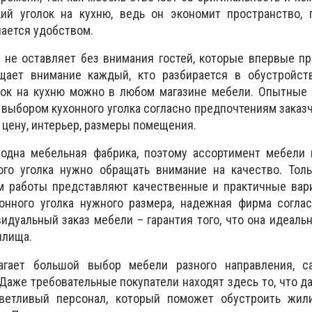
ий уголок на кухню, ведь он экономит пространство, 
чается удобством.
 не оставляет без внимания гостей, которые впервые п
щает внимание каждый, кто разбирается в обустройств
лок на кухню можно в любом магазине мебели. Опытные 
 выбором кухонного уголка согласно предпочтениям заказч
цену, интерьер, размеры помещения.
 одна мебельная фабрика, поэтому ассортимент мебели 
ого уголка нужно обращать внимание на качество. Тол
м работы представляют качественные и практичные вари
онного уголка нужного размера, надежная фирма соглас
видуальный заказ мебели – гарантия того, что она идеаль
илища.
агает большой выбор мебели разного направления, с
 Даже требовательные покупатели находят здесь то, что да
иветливый персонал, который поможет обустроить жил