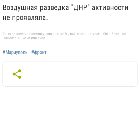
Воздушная разведка "ДНР" активности
не проявляла.
Якщо ви помітили помилку, виділіть необхідний текст і натисніть Ctrl + Enter, щоб
повідомити про це редакцію
#Мариуполь
#фронт