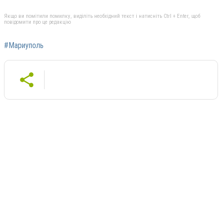
Якщо ви помітили помилку, виділіть необхідний текст і натисніть Ctrl + Enter, щоб
повідомити про це редакцію
#Мариуполь