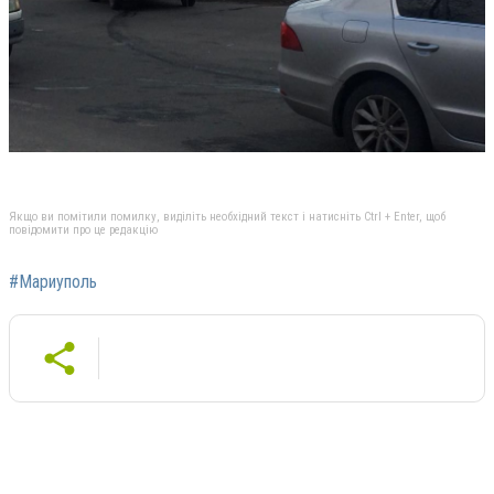
Якщо ви помітили помилку, виділіть необхідний текст і натисніть Ctrl + Enter, щоб
повідомити про це редакцію
#Мариуполь