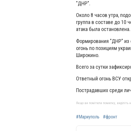
"ДНР".
Около 8 часов утра, под
группа в составе до 10 
атака была остановлена.
Формирования "ДНР" из 
огонь по позициям украи
Широкино.
Всего за сутки зафиксир
Ответный огонь ВСУ откр
Пострадавших среди лич
Якщо ви помітили помилку, виділіть нео
#Мариуполь
#фронт