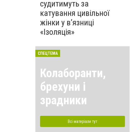
судитимуть за
катування цивільної
жінки у в’язниці
«Ізоляція»
СПЕЦТЕМА
Колаборанти,
брехуни і
зрадники
Всі матеріали тут