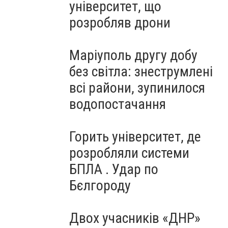
університет, що
розробляв дрони
Маріуполь другу добу
без світла: знеструмлені
всі райони, зупинилося
водопостачання
Горить університет, де
розробляли системи
БПЛА . Удар по
Бєлгороду
Двох учасників «ДНР»