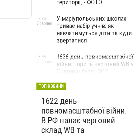
території, - ФОТО
У маріупольських школах
09:35
7 серпня
триває набір учнів: як
навчатимуться діти та куди
звертатися
1626 день повномасштабної
08:55
7 серпня
війни. Горить черговий WB у
Єкатеринбурзі. ЗСУ
атакували військові цілі у
Маріуполі
ТОП НОВИНИ
1622 день
повномасштабної війни.
В РФ палає черговий
склад WB та