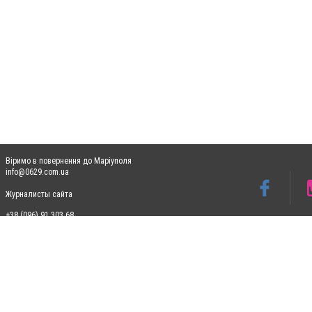
Віримо в повернення до Маріуполя
info@0629.com.ua
Журналисты сайта
+38 (096) 91 303 68
Допускається цитування матеріалів без отримання попередньої згоди 0629.com.ua за
пошукових систем гіперпосилання на цитовані статті не нижче другого абзацу в тек
Матеріали з плашками "Новини компаній", "Промо", "Партнерський матеріал", "Партнер
Реклама на сайті
Ф