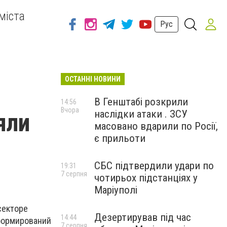
міста
Рус
ОСТАННІ НОВИНИ
В Генштабі розкрили
14:56
Вчора
наслідки атаки . ЗСУ
яли
масовано вдарили по Росії,
є прильоти
СБС підтвердили удари по
19:31
7 серпня
чотирьох підстанціях у
Маріуполі
секторе
Дезертирував під час
14:44
 формирований
7 серпня