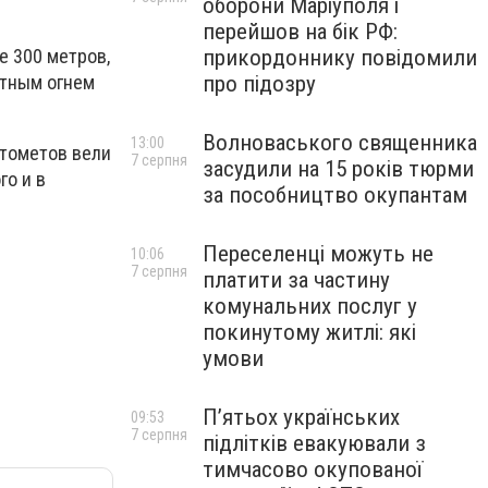
оборони Маріуполя і
перейшов на бік РФ:
прикордоннику повідомили
е 300 метров,
про підозру
етным огнем
Волноваського священника
13:00
атометов вели
7 серпня
засудили на 15 років тюрми
го и в
за пособництво окупантам
Переселенці можуть не
10:06
7 серпня
платити за частину
комунальних послуг у
покинутому житлі: які
умови
П’ятьох українських
09:53
7 серпня
підлітків евакуювали з
тимчасово окупованої