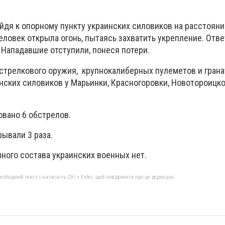
ойдя к опорному пункту украинских силовиков на расстояни
человек открыла огонь, пытаясь захватить укрепление. Отв
 Нападавшие отступили, понеся потери.
стрелкового оружия, крупнокалиберных пулеметов и гран
нских силовиков у Марьинки, Красногоровки, Новотороицко
овано 6 обстрелов.
ывали 3 раза.
ного состава украинских военных нет.
бхідний текст і натисніть Ctrl + Enter, щоб повідомити про це редакцію