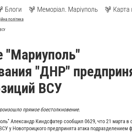
Блоги
Меморіал. Маріуполь
Карта 
ійна політика
 ВСУ
е "Мариуполь"
ания "ДНР" предприн
зиций ВСУ
произошло прямое боестолкновение.
оль" Александр Киндсфатер сообщил 0629, что 21 марта в 
 ВСУ у Новотроицкого предпринята атака подразделением