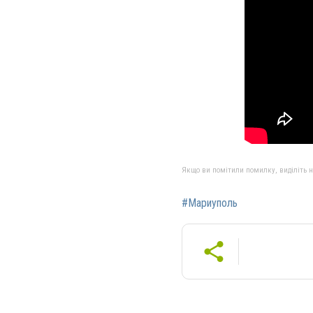
Якщо ви помітили помилку, виділіть нео
#Мариуполь