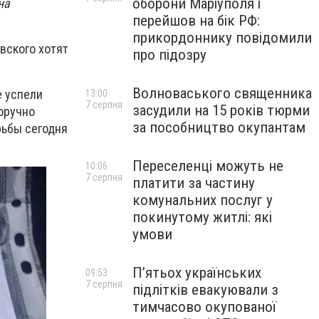
оборони Маріуполя і
на
перейшов на бік РФ:
прикордоннику повідомили
вского хотят
про підозру
Волноваського священника
е успели
13:00
7 серпня
засудили на 15 років тюрми
норучно
за пособництво окупантам
рьбы сегодня
Переселенці можуть не
10:06
7 серпня
платити за частину
комунальних послуг у
покинутому житлі: які
умови
П’ятьох українських
09:53
7 серпня
підлітків евакуювали з
тимчасово окупованої