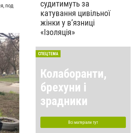
судитимуть за
я, под
катування цивільної
жінки у в’язниці
«Ізоляція»
СПЕЦТЕМА
Колаборанти,
брехуни і
зрадники
Всі матеріали тут