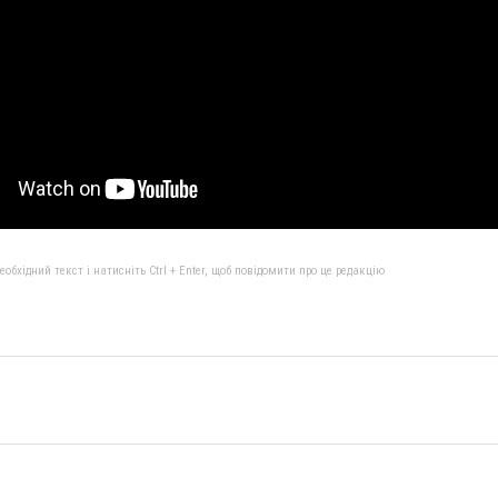
бхідний текст і натисніть Ctrl + Enter, щоб повідомити про це редакцію