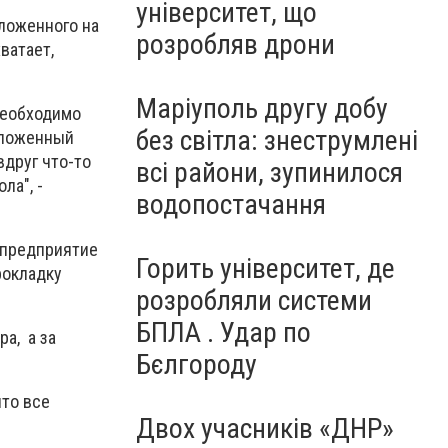
університет, що
ложенного на
розробляв дрони
ватает,
Маріуполь другу добу
необходимо
без світла: знеструмлені
оложенный
вдруг что-то
всі райони, зупинилося
ла", -
водопостачання
 предприятие
Горить університет, де
рокладку
розробляли системи
БПЛА . Удар по
а, а за
Бєлгороду
что все
Двох учасників «ДНР»