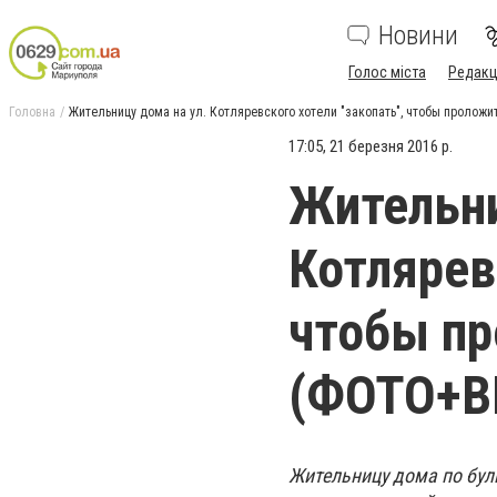
Новини
Голос міста
Редакц
Головна
Жительницу дома на ул. Котляревского хотели "закопать", чтобы проло
17:05, 21 березня 2016 р.
Жительни
Котлярев
чтобы п
(ФОТО+В
Жительницу дома по бул