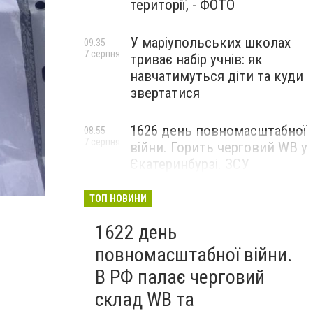
території, - ФОТО
У маріупольських школах
09:35
7 серпня
триває набір учнів: як
навчатимуться діти та куди
звертатися
1626 день повномасштабної
08:55
7 серпня
війни. Горить черговий WB у
Єкатеринбурзі. ЗСУ
атакували військові цілі у
Маріуполі
ТОП НОВИНИ
1622 день
повномасштабної війни.
В РФ палає черговий
склад WB та