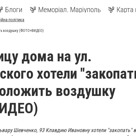
Блоги
Меморіал. Маріуполь
Карта 
ійна політика
жить воздушку (ФОТО+ВИДЕО)
цу дома на ул.
ского хотели "закопат
роложить воздушку
ИДЕО)
ьвару Шевченко, 93 Клавдию Ивановну хотели "закопать" 