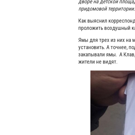
дворе на детской площад
придомовой территории
Как выяснил корреспонд
проложить воздушный ка
Ямы для трех из них на 
установить. А точнее, п
закапывали ямы. А Клавд
жители не видят.