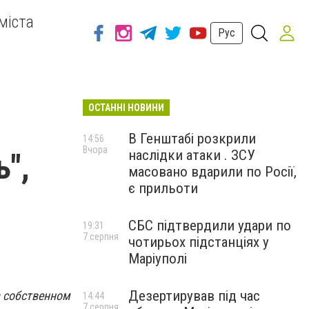
міста
Рус
ОСТАННІ НОВИНИ
В Генштабі розкрили
14:56
Вчора
наслідки атаки . ЗСУ
ь",
масовано вдарили по Росії,
є прильоти
СБС підтвердили удари по
19:31
7 серпня
чотирьох підстанціях у
Маріуполі
Дезертирував під час
в собственном
14:44
7 серпня