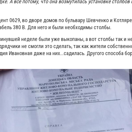
ке. А все потому, что она возмутилась установке столбов 
.
ент 0629, во дворе домов по бульвару Шевченко и Котляре
бель 380 В. Для него и были необходимы столбы.
минувшей неделе были уже выкопаны, а вот столбы так и н
одрядчики не смогли это сделать, так как жители собствен
ия Ивановная даже на них...садилась. Другого способа бо