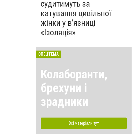
судитимуть за
катування цивільної
жінки у в’язниці
«Ізоляція»
СПЕЦТЕМА
Колаборанти,
брехуни і
зрадники
Всі матеріали тут