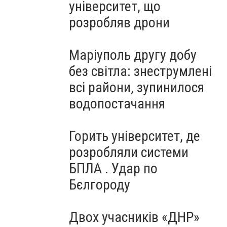
університет, що
розробляв дрони
Маріуполь другу добу
без світла: знеструмлені
всі райони, зупинилося
водопостачання
Горить університет, де
розробляли системи
БПЛА . Удар по
Бєлгороду
Двох учасників «ДНР»