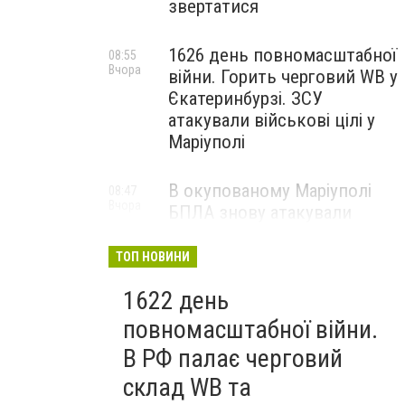
звертатися
1626 день повномасштабної
08:55
Вчора
війни. Горить черговий WB у
Єкатеринбурзі. ЗСУ
атакували військові цілі у
Маріуполі
В окупованому Маріуполі
08:47
Вчора
БПЛА знову атакували
енергетичну інфраструктуру,
— ВІДЕО
ТОП НОВИНИ
1622 день
повномасштабної війни.
В РФ палає черговий
склад WB та