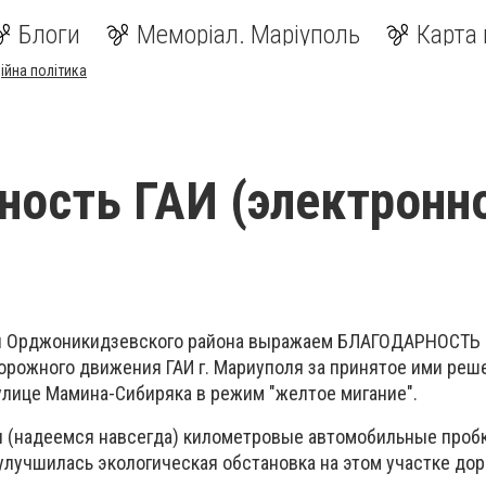
Блоги
Меморіал. Маріуполь
Карта 
ійна політика
ность ГАИ (электронн
й Орджоникидзевского района выражаем БЛАГОДАРНОСТЬ 
дорожного движения ГАИ г. Мариуполя за принятое ими реш
улице Мамина-Сибиряка в режим "желтое мигание".
и (надеемся навсегда) километровые автомобильные проб
улучшилась экологическая обстановка на этом участке дор