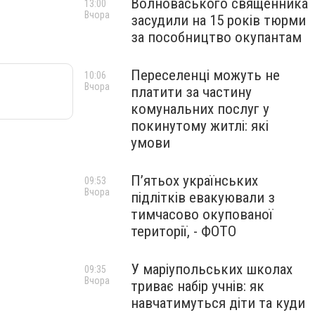
Волноваського священника
13:00
Вчора
засудили на 15 років тюрми
за пособництво окупантам
Переселенці можуть не
10:06
Вчора
платити за частину
комунальних послуг у
покинутому житлі: які
умови
П’ятьох українських
09:53
Вчора
підлітків евакуювали з
тимчасово окупованої
території, - ФОТО
У маріупольських школах
09:35
Вчора
триває набір учнів: як
навчатимуться діти та куди