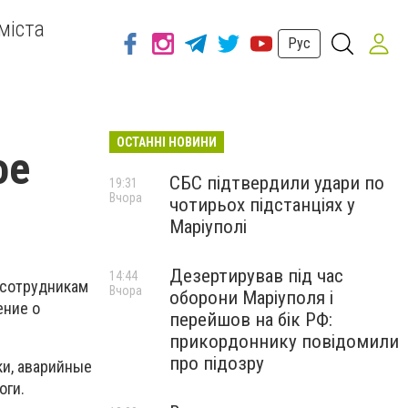
міста
Рус
ОСТАННІ НОВИНИ
ое
СБС підтвердили удари по
19:31
Вчора
чотирьох підстанціях у
Маріуполі
Дезертирував під час
14:44
сотрудникам
Вчора
оборони Маріуполя і
ение о
перейшов на бік РФ:
прикордоннику повідомили
про підозру
ки, аварийные
оги.