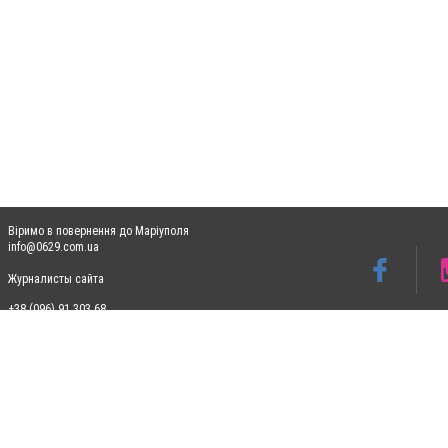
Віримо в повернення до Маріуполя
info@0629.com.ua
Журналисты сайта
+38 (096) 91 303 68
Допускається цитування матеріалів без отримання попередньої згоди 0629.com.ua за
пошукових систем гіперпосилання на цитовані статті не нижче другого абзацу в тек
Матеріали з плашками "Новини компаній", "Промо", "Партнерський матеріал", "Партнер
Реклама на сайті
Ф