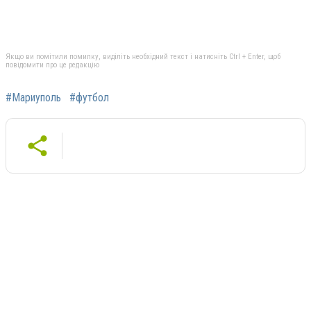
Якщо ви помітили помилку, виділіть необхідний текст і натисніть Ctrl + Enter, щоб
повідомити про це редакцію
#Мариуполь
#футбол