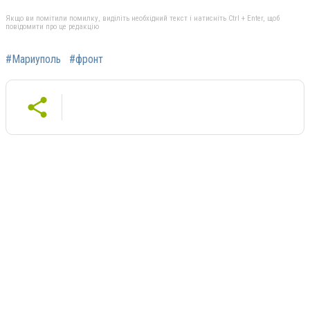
Якщо ви помітили помилку, виділіть необхідний текст і натисніть Ctrl + Enter, щоб
повідомити про це редакцію
#Мариуполь
#фронт