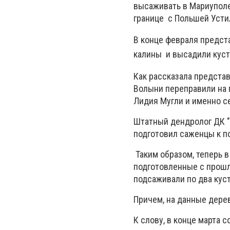
высаживать в Мариуполе
границе с Польшей Устил
В конце февраля предст
калины и высадили кус
Как рассказала предста
Волыни переправили на 
Лидия Мугли и именно с
Штатный дендролог ДК "
подготовил саженцы к п
Таким образом, теперь в
подготовленные с прошл
подсаживали по два кус
Причем, на данные дерев
К слову, в конце марта 