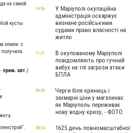
да на самой
У Маріуполі окупаційна
16:06
адміністрація оскаржує
визнане російськими
обой кусты
судами право власності на
житло
ом земли с
х получила
В окупованому Маріуполі
11:21
повідомляють про гучний
вибух на тлі загрози атаки
 -
прим. авт.
)
БПЛА
е
Черги біля криниць і
09:00
е
захмарні ціни у магазинах:
як Маріуполь переживає
нову водну кризу, - ФОТО
жета.
еленстрой".
1625 день повномасштабної
08:54