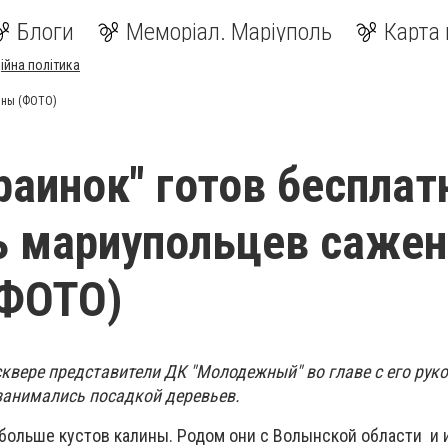
Блоги
Меморіал. Маріуполь
Карта 
ійна політика
ины (ФОТО)
раинок" готов бесплат
ь мариупольцев саже
(ФОТО)
сквере представители ДК "Молодежный" во главе с его рук
анимались посадкой деревьев.
 больше кустов калины. Родом они с Волынской области и 