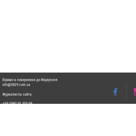
Віримо в повернення до Маріуполя
info@0629.com.ua
Журналисты сайта
+38 (096) 91 303 68
Допускається цитування матеріалів без отримання попередньої згоди 0629.com.ua за
пошукових систем гіперпосилання на цитовані статті не нижче другого абзацу в тек
Матеріали з плашками "Новини компаній", "Промо", "Партнерський матеріал", "Партнер