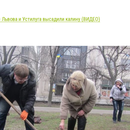
з Львова и Устилуга высадили калину (ВИДЕО)