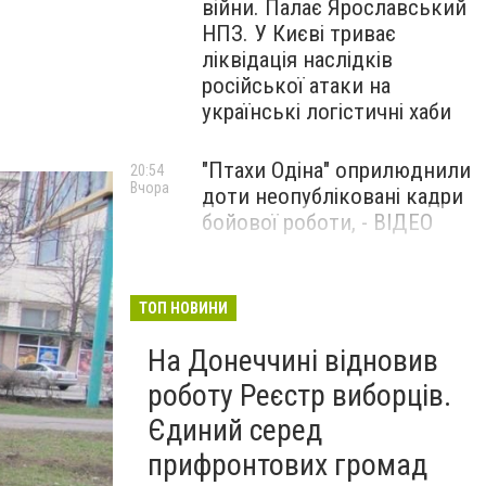
війни. Палає Ярославський
НПЗ. У Києві триває
ліквідація наслідків
російської атаки на
українські логістичні хаби
"Птахи Одіна" оприлюднили
20:54
Вчора
доти неопубліковані кадри
бойової роботи, - ВІДЕО
Маріуполець Андрій
17:15
Вчора
Бєдняков зіграє тата
ТОП НОВИНИ
Петрика П’яточкина у
На Донеччині відновив
новому українському
фільмі, - ФОТО
роботу Реєстр виборців.
Єдиний серед
прифронтових громад