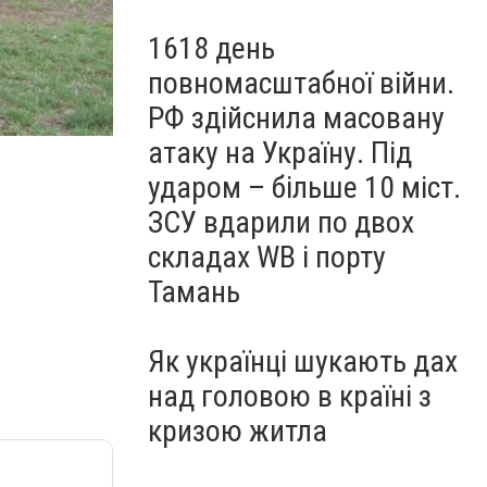
1618 день
повномасштабної війни.
РФ здійснила масовану
атаку на Україну. Під
ударом – більше 10 міст.
ЗСУ вдарили по двох
складах WB і порту
Тамань
Як українці шукають дах
над головою в країні з
кризою житла