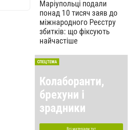
Маріупольці подали
понад 10 тисяч заяв до
міжнародного Реєстру
збитків: що фіксують
найчастіше
СПЕЦТЕМА
Колаборанти,
брехуни і
зрадники
Всі матеріали тут