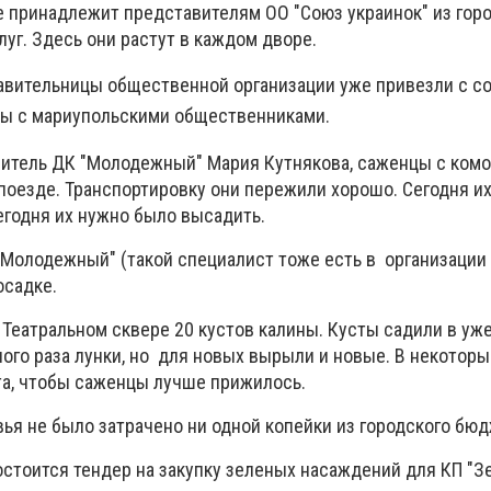
 принадлежит представителям ОО "Союз украинок" из горо
уг. Здесь они растут в каждом дворе.
авительницы общественной организации уже привезли с с
ты с мариупольскими общественниками.
витель ДК "Молодежный" Мария Кутнякова, саженцы с ком
поезде. Транспортировку они пережили хорошо. Сегодня и
егодня их нужно было высадить.
Молодежный" (такой специалист тоже есть в организации
осадке.
 Театральном сквере 20 кустов калины. Кусты садили в уж
ого раза лунки, но для новых вырыли и новые. В некоторы
та, чтобы саженцы лучше прижилось.
ья не было затрачено ни одной копейки из городского бюд
состоится тендер на закупку зеленых насаждений для КП "З