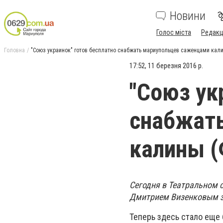
Новини
Голос міста
Редакц
Головна
"Союз украинок" готов бесплатно снабжать мариупольцев саженцами кал
17:52, 11 березня 2016 р.
"Союз ук
снабжат
калины 
Сегодня в Театральном 
Дмитрием Визенковым з
Теперь здесь стало еще