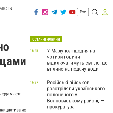
міста
Рус
ОСТАННІ НОВИНИ
но
У Маріуполі щодня на
16:45
чотири години
нцами
відключатимуть світло: це
вплине на подачу води
Російські військові
16:27
розстріляли українського
оводителем
полоненого у
Волноваському районі, —
прокуратура
инициатива их