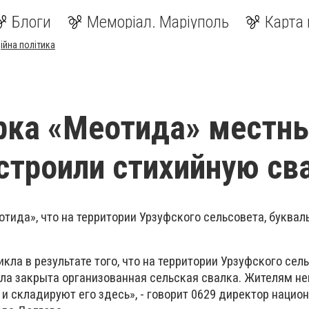
Блоги
Меморіал. Маріуполь
Карта 
ійна політика
рка «Меотида» местн
строили стихийную св
тида», что на территории Урзуфского сельсовета, буква
ла в результате того, что на территории Урзуфского сель
ыла закрыта организованная сельская свалка. Жителям н
 и складируют его здесь», - говорит 0629 директор нацио