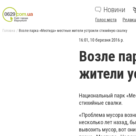
Новини
Голос міста
Редакц
Головна
Возле парка «Меотида» местные жители устроили стихийную свалку
16:01, 10 березня 2016 р.
Возле па
жители у
Национальный парк «Мео
стихийные свалки.
«Проблема мусора возник
несколько лет назад, б
вывозить мусор, вот они