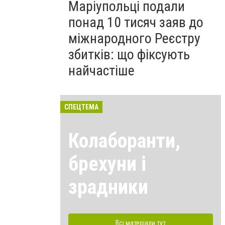
Маріупольці подали
понад 10 тисяч заяв до
міжнародного Реєстру
збитків: що фіксують
найчастіше
СПЕЦТЕМА
Колаборанти,
брехуни і
зрадники
Всі матеріали тут