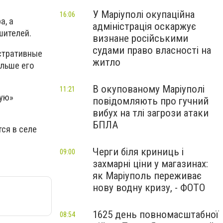
У Маріуполі окупаційна
16:06
а, а
адміністрація оскаржує
шителей.
визнане російськими
судами право власності на
стративные
житло
ольше его
В окупованому Маріуполі
11:21
ную»
повідомляють про гучний
вибух на тлі загрози атаки
БПЛА
ся в селе
Черги біля криниць і
09:00
захмарні ціни у магазинах:
як Маріуполь переживає
нову водну кризу, - ФОТО
1625 день повномасштабної
08:54