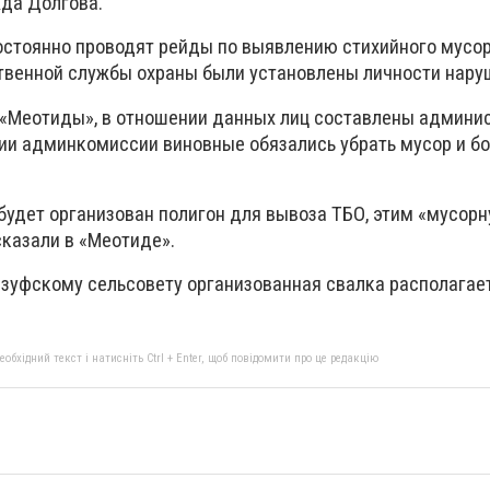
да Долгова.
постоянно проводят рейды по выявлению стихийного мусор
твенной службы охраны были установлены личности нару
 «Меотиды», в отношении данных лиц составлены админи
ии админкомиссии виновные обязались убрать мусор и б
 будет организован полигон для вывоза ТБО, этим «мусор
сказали в «Меотиде».
рзуфскому сельсовету организованная свалка располагает
бхідний текст і натисніть Ctrl + Enter, щоб повідомити про це редакцію