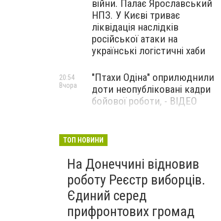
війни. Палає Ярославський
НПЗ. У Києві триває
ліквідація наслідків
російської атаки на
українські логістичні хаби
"Птахи Одіна" оприлюднили
20:54
Вчора
доти неопубліковані кадри
бойової роботи, - ВІДЕО
Маріуполець Андрій
17:15
Вчора
Бєдняков зіграє тата
ТОП НОВИНИ
Петрика П’яточкина у
На Донеччині відновив
новому українському
фільмі, - ФОТО
роботу Реєстр виборців.
Єдиний серед
прифронтових громад