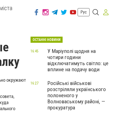
міста
Рус
ОСТАННІ НОВИНИ
ые
У Маріуполі щодня на
16:45
чотири години
алку
відключатимуть світло: це
вплине на подачу води
льно окружают
Російські військові
16:27
розстріляли українського
полоненого у
совета,
Волноваському районі, —
екуда
прокуратура
нального