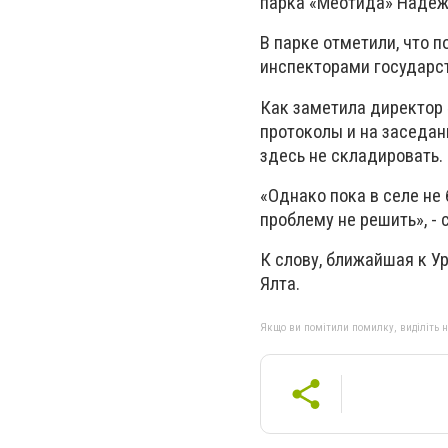
парка «Меотида» Надеж
В парке отметили, что 
инспекторами государс
Как заметила директор
протоколы и на заседан
здесь не складировать.
«Однако пока в селе не
проблему не решить», - 
К слову, ближайшая к У
Ялта.
Якщо ви помітили помилку, виділіть нео