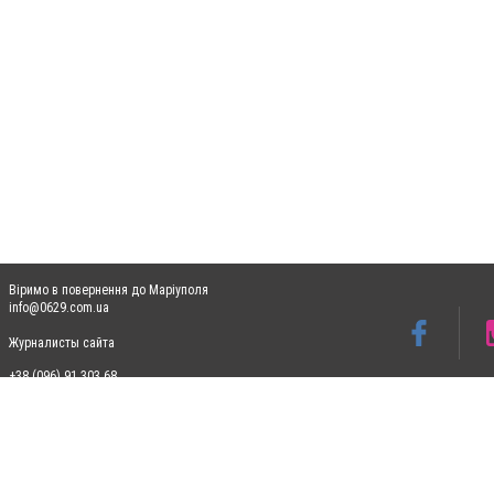
Віримо в повернення до Маріуполя
info@0629.com.ua
Журналисты сайта
+38 (096) 91 303 68
Допускається цитування матеріалів без отримання попередньої згоди 0629.com.ua за
пошукових систем гіперпосилання на цитовані статті не нижче другого абзацу в тек
Матеріали з плашками "Новини компаній", "Промо", "Партнерський матеріал", "Партнер