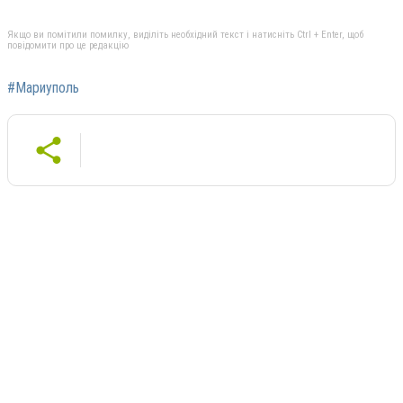
Якщо ви помітили помилку, виділіть необхідний текст і натисніть Ctrl + Enter, щоб
повідомити про це редакцію
#Мариуполь