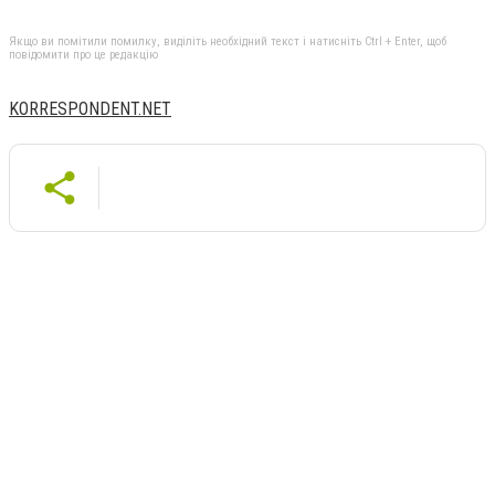
Якщо ви помітили помилку, виділіть необхідний текст і натисніть Ctrl + Enter, щоб
повідомити про це редакцію
KORRESPONDENT.NET