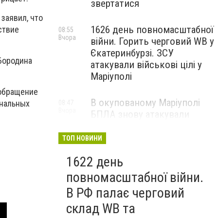
звертатися
заявил, что
1626 день повномасштабної
ствие
08:55
Вчора
війни. Горить черговий WB у
Єкатеринбурзі. ЗСУ
Бородина
атакували військові цілі у
Маріуполі
"обращение
В окупованому Маріуполі
инальных
08:47
Вчора
БПЛА знову атакували
енергетичну інфраструктуру,
— ВІДЕО
ТОП НОВИНИ
1622 день
повномасштабної війни.
В РФ палає черговий
склад WB та