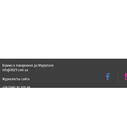
Віримо в повернення до Маріуполя
info@0629.com.ua
Журналисты сайта
+38 (096) 91 303 68
Допускається цитування матеріалів без отримання попередньої згоди 0629.com.ua за
пошукових систем гіперпосилання на цитовані статті не нижче другого абзацу в тек
Матеріали з плашками "Новини компаній", "Промо", "Партнерський матеріал", "Партнер
Реклама на сайті
Ф