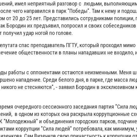
шений, имел неприятный разговор с людьми, выполняющи
сле чего направился в парк "Победы". Там к нему и подош
м от 20 до 25 лет. Представились сотрудниками полиции,
как Бородин их предъявил, попросил и своих собеседников
т получил удар ногой по голове.
епутата спас преподаватель ПГТУ, который проходил мимо 
лечение общественности в планы нападавших не входило, 
тоды работы с оппонентами остаются неизменными. Меня 
ершено нападение. Среди белого дня, в парке, где масса л
и никого не стесняются", - заявил Бородин в эксклюзивном
 время очередного сессионного заседания партия "Сила лю
лений, в одном из которых она раскрыла коррупционные с
К "Молодежный" и объединения городских парков, подчине
ктами коррупции "Сила людей" потребовала, как минимум,
изенкова. Сам Визенков свою причастность к коррупции о