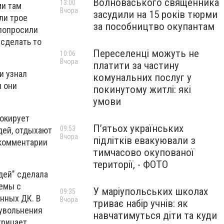
Волноваського священника
13:00
ми там
Вчора
засудили на 15 років тюрми
ли трое
за пособництво окупантам
 попросили
 сделать то
Переселенці можуть не
10:06
Вчора
платити за частину
и узнал
комунальних послуг у
и они
покинутому житлі: які
умови
шокирует
П’ятьох українських
09:53
юдей, отдыхают
Вчора
підлітків евакуювали з
 комментарии
тимчасово окупованої
території, - ФОТО
дей" сделала
хемы с
У маріупольських школах
09:35
нных ДК. В
Вчора
триває набір учнів: як
 увольнения
навчатимуться діти та куди
трицает.