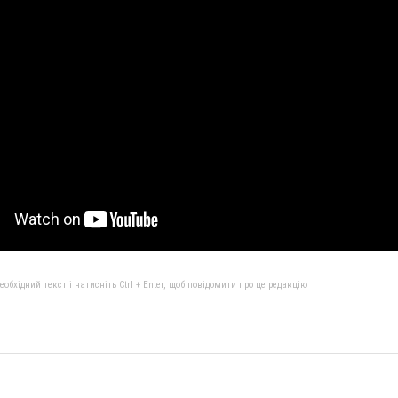
бхідний текст і натисніть Ctrl + Enter, щоб повідомити про це редакцію