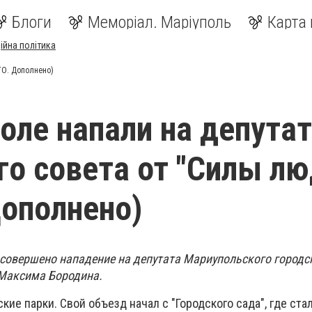
Блоги
Меморіал. Маріуполь
Карта 
ійна політика
ТО. Дополнено)
оле напали на депута
го совета от "Силы лю
ополнено)
 совершено нападение на депутата Мариупольского городс
 Максима Бородина.
кие парки. Свой объезд начал с "Городского сада", где ст