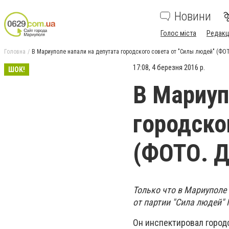
Новини
Голос міста
Редакц
Головна
В Мариуполе напали на депутата городского совета от "Силы людей" (ФО
17:08, 4 березня 2016 р.
ШОК!
В Мариуп
городско
(ФОТО. Д
Только что в Мариуполе
от партии "Сила людей"
Он инспектировал городс