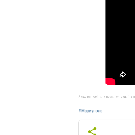
Якщо ви помітили помилку, виділіть нео
#Мариуполь