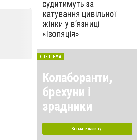
судитимуть за
катування цивільної
жінки у в’язниці
«Ізоляція»
СПЕЦТЕМА
Колаборанти,
брехуни і
зрадники
Всі матеріали тут