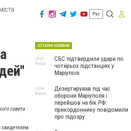
міста
Рус
ОСТАННІ НОВИНИ
та
СБС підтвердили удари по
19:31
Вчора
чотирьох підстанціях у
дей"
Маріуполі
Дезертирував під час
14:44
Вчора
оборони Маріуполя і
перейшов на бік РФ:
кого совета
прикордоннику повідомили
про підозру
ал свидетелем