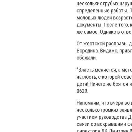
нескольких грубых нару
определенные работы. По
молодых людей возрасто
документы. После того, 
же самое. Однако в отве
От жестокой расправы д
Бородина. Видимо, прив
сбежали.
"Власть меняется, а ме
наглость, с которой сов
дети! Ничего не боятся 
0629.
Напомним, что вчера во
несколько громких заяв
участием руководства Д
связи со вскрывшими фа
директора ДК Дмитрия В