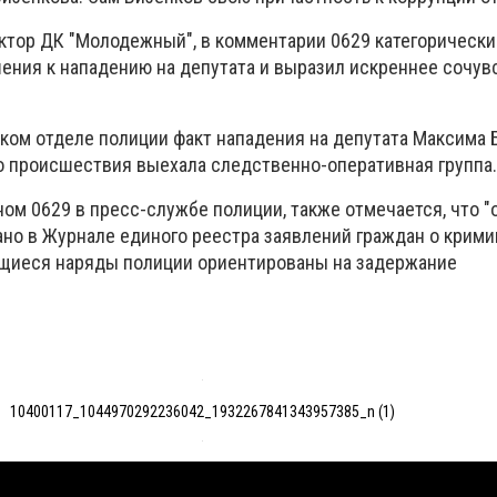
ктор ДК "Молодежный", в комментарии 0629 категорически 
шения к нападению на депутата и выразил искреннее сочув
ком отделе полиции факт нападения на депутата Максима 
о происшествия выехала следственно-оперативная группа.
ном 0629 в пресс-службе полиции, также отмечается, что 
ано в Журнале единого реестра заявлений граждан о крим
щиеся наряды полиции ориентированы на задержание
10400117_1044970292236042_1932267841343957385_n (1)