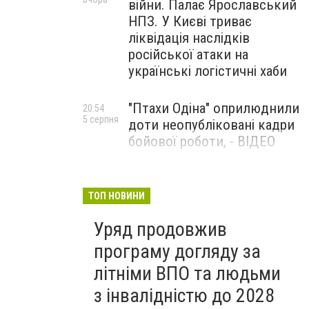
війни. Палає Ярославський
НПЗ. У Києві триває
ліквідація наслідків
російської атаки на
українські логістичні хаби
"Птахи Одіна" оприлюднили
20:54
5 серпня
доти неопубліковані кадри
бойової роботи, - ВІДЕО
Маріуполець Андрій
17:15
5 серпня
Бєдняков зіграє тата
ТОП НОВИНИ
Петрика П’яточкина у
Уряд продовжив
новому українському
фільмі, - ФОТО
програму догляду за
літніми ВПО та людьми
з інвалідністю до 2028