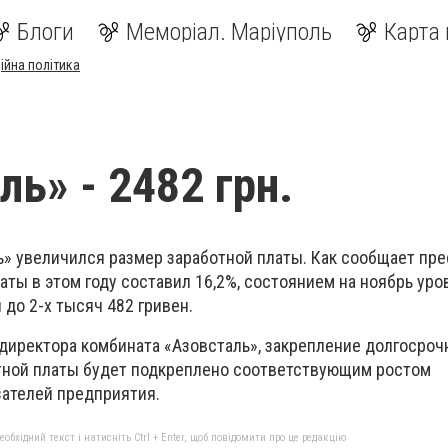
Блоги
Меморіал. Маріуполь
Карта 
ійна політика
ль» - 2482 грн.
ь» увеличился размер заработной платы. Как сообщает пре
аты в этом году составил 16,2%, состоянием на ноябрь ур
до 2-х тысяч 482 гривен.
 директора комбината «Азовсталь», закрепление долгосроч
тной платы будет подкреплено соответствующим ростом
ателей предприятия.
бхідний текст і натисніть Ctrl + Enter, щоб повідомити про це редакцію