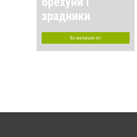
брехуни і
зрадники
Всі матеріали тут