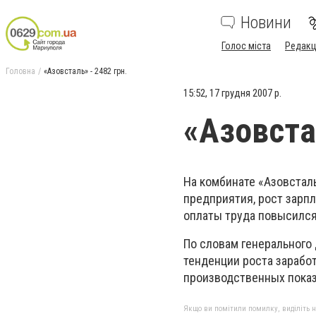
Новини
Голос міста
Редакц
Головна
«Азовсталь» - 2482 грн.
15:52, 17 грудня 2007 р.
«Азовста
На комбинате «Азовстал
предприятия, рост зарпл
оплаты труда повысился 
По словам генерального
тенденции роста зарабо
производственных показ
Якщо ви помітили помилку, виділіть нео