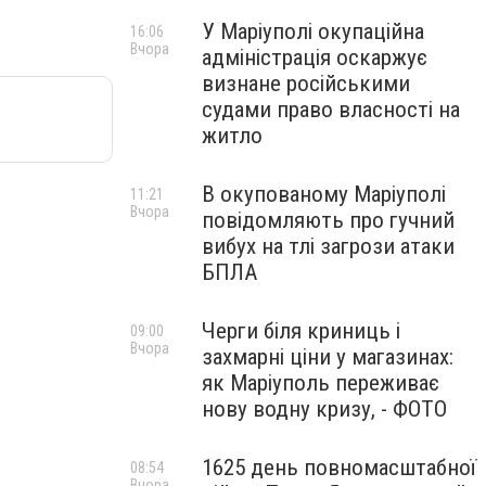
У Маріуполі окупаційна
16:06
Вчора
адміністрація оскаржує
визнане російськими
судами право власності на
житло
В окупованому Маріуполі
11:21
Вчора
повідомляють про гучний
вибух на тлі загрози атаки
БПЛА
Черги біля криниць і
09:00
Вчора
захмарні ціни у магазинах:
як Маріуполь переживає
нову водну кризу, - ФОТО
1625 день повномасштабної
08:54
Вчора