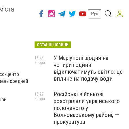
міста
Рус
ОСТАННІ НОВИНИ
У Маріуполі щодня на
16:45
Вчора
чотири години
відключатимуть світло: це
сс-центр
вплине на подачу води
овень средней
Російські військові
16:27
Вчора
ной
розстріляли українського
полоненого у
Волноваському районі, —
прокуратура