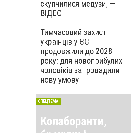
скупчилися медузи, —
ВІДЕО
Тимчасовий захист
українців у ЄС
продовжили до 2028
року: для новоприбулих
чоловіків запровадили
нову умову
СПЕЦТЕМА
Колаборанти,