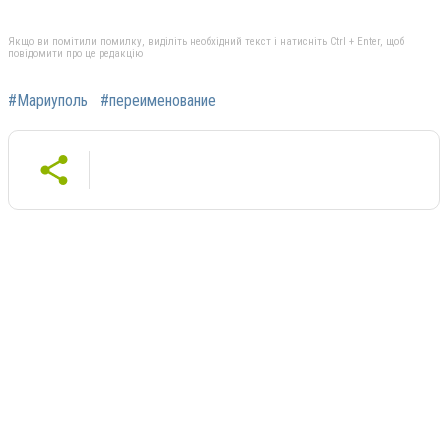
Якщо ви помітили помилку, виділіть необхідний текст і натисніть Ctrl + Enter, щоб
повідомити про це редакцію
#Мариуполь
#переименование