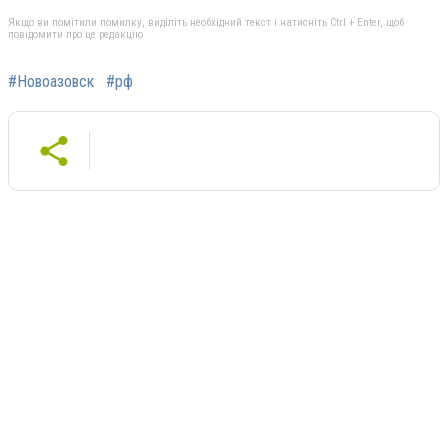
Якщо ви помітили помилку, виділіть необхідний текст і натисніть Ctrl + Enter, щоб
повідомити про це редакцію
#Новоазовск
#рф