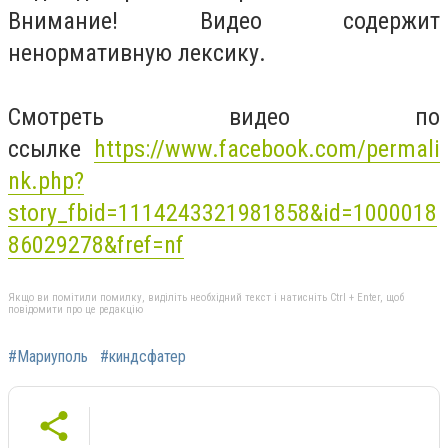
Внимание! Видео содержит
ненормативную лексику.
Смотреть видео по
ссылке
https://www.facebook.com/permali
nk.php?
story_fbid=1114243321981858&id=1000018
86029278&fref=nf
Якщо ви помітили помилку, виділіть необхідний текст і натисніть Ctrl + Enter, щоб
повідомити про це редакцію
#Мариуполь
#киндсфатер