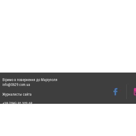
Віримо в повернення до Маріуполя
info@0629.com.ua
Журналисты сайта
+38 (096) 91 303 68
Допускається цитування матеріалів без отримання попередньої згоди 0629.com.ua за
пошукових систем гіперпосилання на цитовані статті не нижче другого абзацу в тек
Матеріали з плашками "Новини компаній", "Промо", "Партнерський матеріал", "Партнер