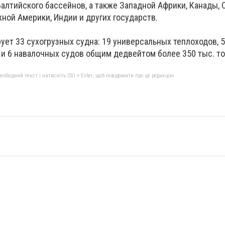
алтийского бассейнов, а также Западной Африки, Канады, 
ной Америки, Индии и других государств.
ет 33 сухогрузных судна: 19 универсальных теплоходов, 
 и 6 навалочных судов общим дедвейтом более 350 тыс. то
бхідний текст і натисніть Ctrl + Enter, щоб повідомити про це редакцію