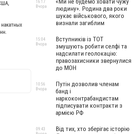
«Ми не будемо ховати чужу
16:17
США,
Вчора
людину». Родина два роки
шукає військового, якого
визнали загиблим
5 накатных
нн.
Вступників із ТОТ
15:04
Вчора
змушують робити селфі та
надсилати геолокацію:
правозахисники звернулися
до МОН
Путін дозволив членам
10:56
Вчора
банд і
наркоконтрабандистам
підписувати контракти з
армією РФ
Від тих, хто зберігає історію
09:43
Вчора