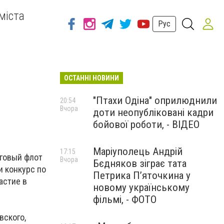
міста
Рус
ОСТАННІ НОВИНИ
"Птахи Одіна" оприлюднили
20:54
Вчора
доти неопубліковані кадри
бойової роботи, - ВІДЕО
Маріуполець Андрій
17:15
рговый флот
Вчора
Бєдняков зіграє тата
и конкурс по
Петрика П’яточкина у
астие в
новому українському
фільмі, - ФОТО
вского,