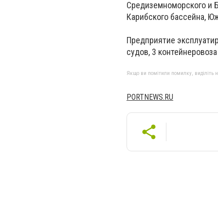
Средиземноморского и Б
Карибского бассейна, Юж
Предприятие эксплуатиру
судов, 3 контейнеровоза
Якщо ви помітили помилку, виділіть нео
PORTNEWS.RU