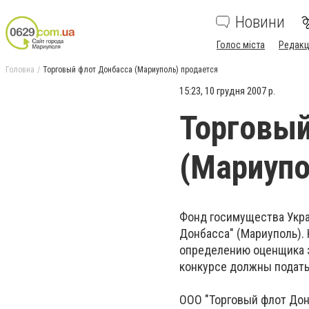
Новини
Голос міста
Редакц
Головна
Торговый флот Донбасса (Мариуполь) продается
15:23, 10 грудня 2007 р.
Торговый
(Мариупо
Фонд госимущества Укра
Донбасса" (Мариуполь).
определению оценщика э
конкурсе должны подать 
ООО "Торговый флот Дон