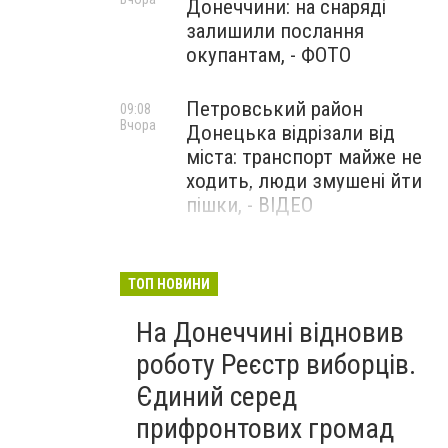
Донеччини: на снаряді
залишили послання
окупантам, - ФОТО
Петровський район
09:08
Вчора
Донецька відрізали від
міста: транспорт майже не
ходить, люди змушені йти
пішки, - ВІДЕО
1624 день повномасштабної
08:54
Вчора
війни. РФ вдарила
ТОП НОВИНИ
«Іскандерами» по Київщині і
На Донеччині відновив
столиці. 15 людей загинули.
В Росії палають
роботу Реєстр виборців.
енергопідстанції та
Єдиний серед
черговий WB
прифронтових громад