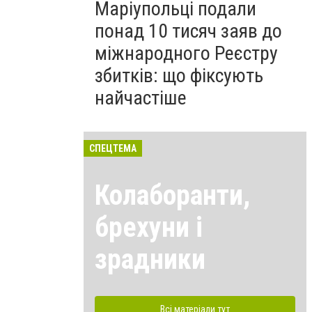
Маріупольці подали
понад 10 тисяч заяв до
міжнародного Реєстру
збитків: що фіксують
найчастіше
СПЕЦТЕМА
Колаборанти,
брехуни і
зрадники
Всі матеріали тут