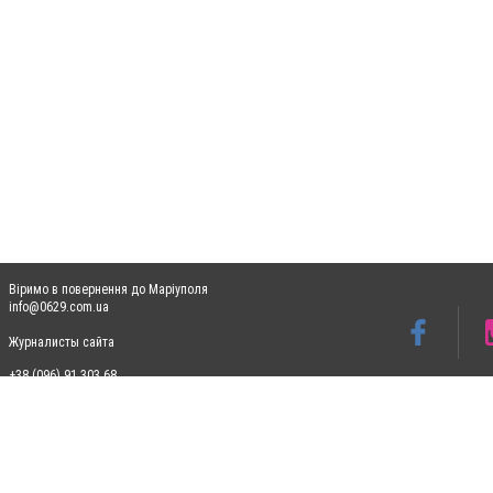
Віримо в повернення до Маріуполя
info@0629.com.ua
Журналисты сайта
+38 (096) 91 303 68
Допускається цитування матеріалів без отримання попередньої згоди 0629.com.ua за
пошукових систем гіперпосилання на цитовані статті не нижче другого абзацу в тек
Матеріали з плашками "Новини компаній", "Промо", "Партнерський матеріал", "Партнер