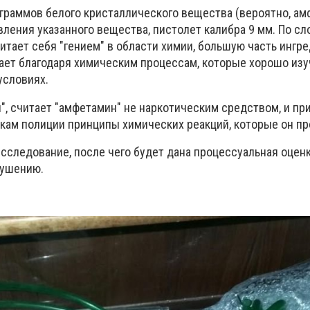
 граммов белого кристаллического вещества (вероятно, а
ления указанного вещества, пистолет калибра 9 мм. По сл
итает себя "гением" в области химии, большую часть ингр
ает благодаря химическим процессам, которые хорошо изу
условиях.
", считает "амфетамин" не наркотическим средством, и пр
кам полиции принципы химических реакций, которые он пр
исследование, после чего будет дана процессуальная оцен
рушению.