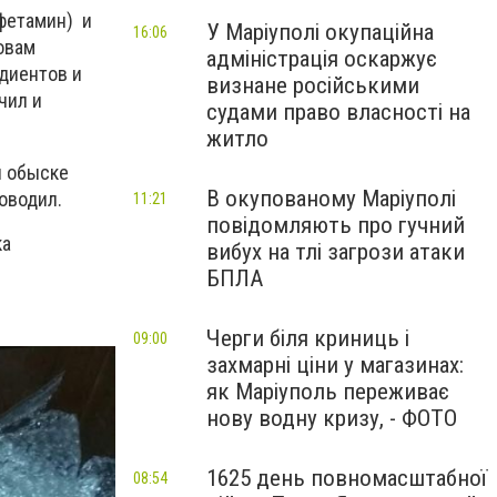
мфетамин) и
У Маріуполі окупаційна
16:06
овам
адміністрація оскаржує
едиентов и
визнане російськими
чил и
судами право власності на
житло
и обыске
В окупованому Маріуполі
оводил.
11:21
повідомляють про гучний
ка
вибух на тлі загрози атаки
БПЛА
Черги біля криниць і
09:00
захмарні ціни у магазинах:
як Маріуполь переживає
нову водну кризу, - ФОТО
1625 день повномасштабної
08:54