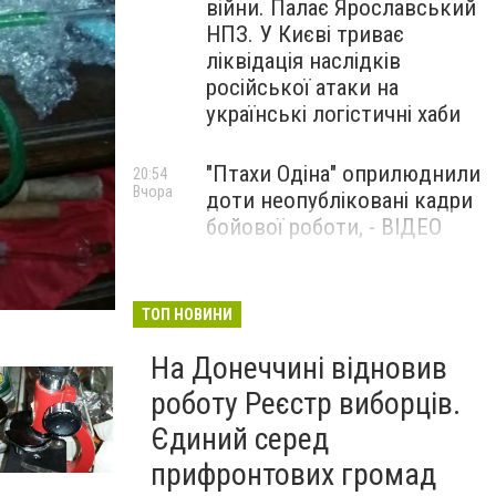
війни. Палає Ярославський
НПЗ. У Києві триває
ліквідація наслідків
російської атаки на
українські логістичні хаби
"Птахи Одіна" оприлюднили
20:54
Вчора
доти неопубліковані кадри
бойової роботи, - ВІДЕО
Маріуполець Андрій
17:15
Вчора
Бєдняков зіграє тата
ТОП НОВИНИ
Петрика П’яточкина у
На Донеччині відновив
новому українському
фільмі, - ФОТО
роботу Реєстр виборців.
Єдиний серед
прифронтових громад