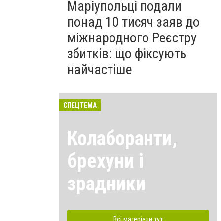
Маріупольці подали
понад 10 тисяч заяв до
міжнародного Реєстру
збитків: що фіксують
найчастіше
СПЕЦТЕМА
Колаборанти,
брехуни і
зрадники
Всі матеріали тут