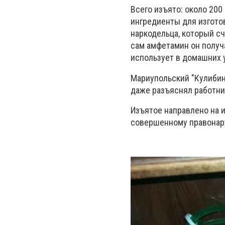
Всего изъято: около 200
ингредиенты для изготов
наркодельца, который сч
сам амфетамин он получ
использует в домашних 
Мариупольский "Кулибин
даже разъяснял работни
Изъятое направлено на 
совершенному правона