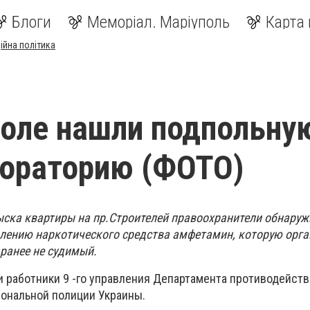
Блоги
Меморіал. Маріуполь
Карта 
ійна політика
оле нашли подпольну
бораторию (ФОТО)
ыска квартиры на пр.Строителей правоохранители обнаруж
лению наркотического средства амфетамин, которую орга
 ранее не судимый.
и работники 9 -го управления Департамента противодейст
ональной полиции Украины.