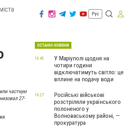
міста
Рус
ОСТАННІ НОВИНИ
ю
У Маріуполі щодня на
16:45
чотири години
відключатимуть світло: це
вплине на подачу води
или частную
Російські військові
16:27
низовал 27-
розстріляли українського
полоненого у
Волноваському районі, —
вия
прокуратура