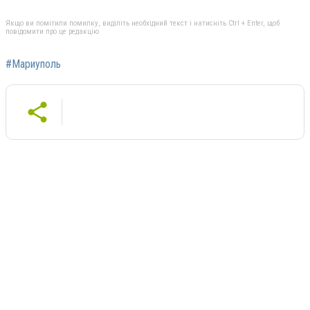
Якщо ви помітили помилку, виділіть необхідний текст і натисніть Ctrl + Enter, щоб
повідомити про це редакцію
#Мариуполь