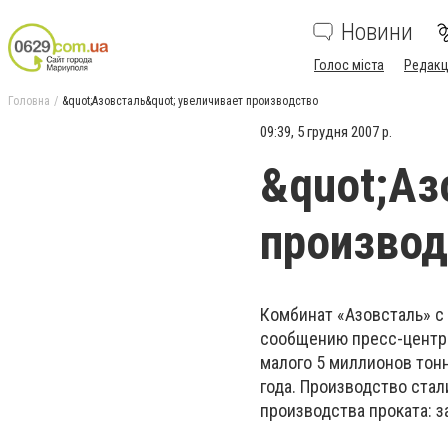
Новини
Голос міста
Редакц
Головна
&quot;Азовсталь&quot; увеличивает производство
09:39, 5 грудня 2007 р.
&quot;Аз
производ
Комбинат «Азовсталь» с
сообщению пресс-центра
малого 5 миллионов тонн
года. Производство стал
производства проката: з