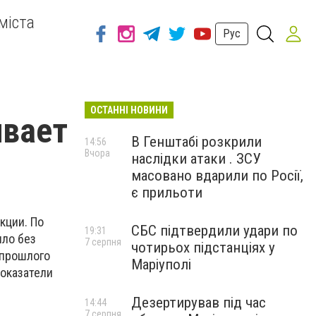
міста
Рус
ОСТАННІ НОВИНИ
ивает
В Генштабі розкрили
14:56
Вчора
наслідки атаки . ЗСУ
масовано вдарили по Росії,
є прильоти
кции. По
СБС підтвердили удари по
19:31
ило без
7 серпня
чотирьох підстанціях у
 прошлого
Маріуполі
показатели
Дезертирував під час
14:44
7 серпня