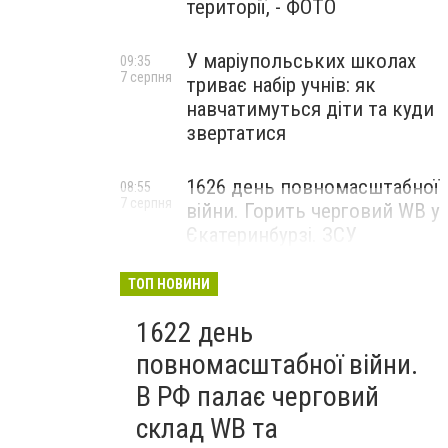
території, - ФОТО
У маріупольських школах
09:35
7 серпня
триває набір учнів: як
навчатимуться діти та куди
звертатися
1626 день повномасштабної
08:55
7 серпня
війни. Горить черговий WB у
Єкатеринбурзі. ЗСУ
атакували військові цілі у
Маріуполі
ТОП НОВИНИ
1622 день
повномасштабної війни.
В РФ палає черговий
склад WB та