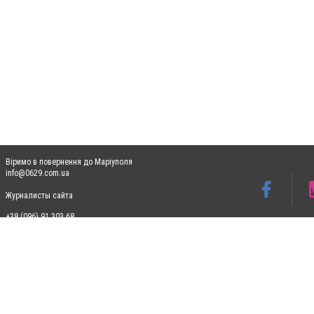
Віримо в повернення до Маріуполя
info@0629.com.ua
Журналисты сайта
+38 (096) 91 303 68
Допускається цитування матеріалів без отримання попередньої згоди 0629.com.ua за
пошукових систем гіперпосилання на цитовані статті не нижче другого абзацу в тек
Матеріали з плашками "Новини компаній", "Промо", "Партнерський матеріал", "Партнер
Реклама на сайті
Ф