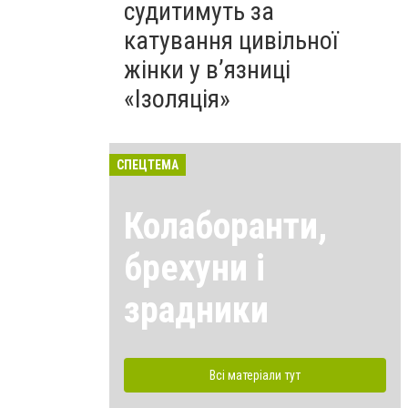
судитимуть за
катування цивільної
жінки у в’язниці
«Ізоляція»
СПЕЦТЕМА
Колаборанти,
брехуни і
зрадники
Всі матеріали тут