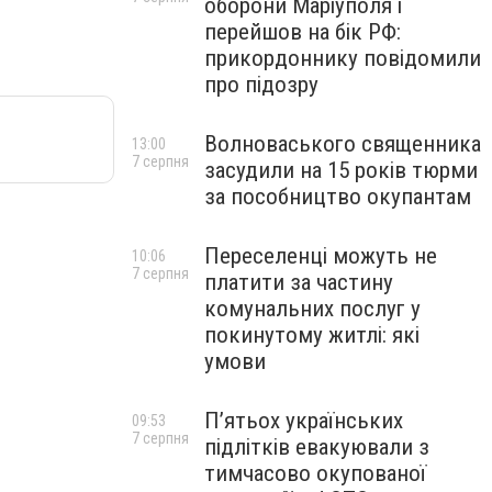
оборони Маріуполя і
перейшов на бік РФ:
прикордоннику повідомили
про підозру
Волноваського священника
13:00
7 серпня
засудили на 15 років тюрми
за пособництво окупантам
Переселенці можуть не
10:06
7 серпня
платити за частину
комунальних послуг у
покинутому житлі: які
умови
П’ятьох українських
09:53
7 серпня
підлітків евакуювали з
тимчасово окупованої