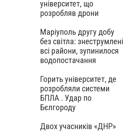
університет, що
розробляв дрони
Маріуполь другу добу
без світла: знеструмлені
всі райони, зупинилося
водопостачання
Горить університет, де
розробляли системи
БПЛА . Удар по
Бєлгороду
Двох учасників «ДНР»