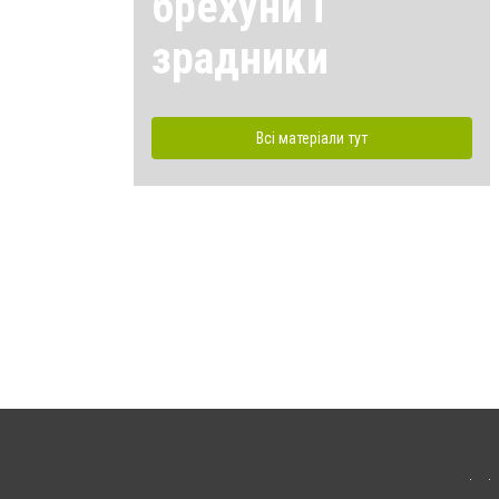
брехуни і
зрадники
Всі матеріали тут