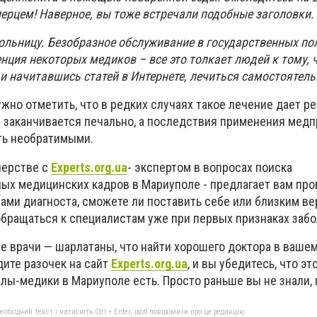
ерцем! Наверное, вы тоже встречали подобные заголовки.
ольницу. Безобразное обслуживание в государственных по
нция некоторых медиков – все это толкает людей к тому, 
 начитавшись статей в Интернете, лечиться самостоятель
жно отметить, что в редких случаях такое лечение дает ре
 заканчивается печально, а последствия применения медп
ть необратимыми.
нерстве с
Еxperts.org.ua
- экспертом в вопросах поиска
х медицинских кадров в Мариуполе - предлагает вам пров
ами диагноста, сможете ли поставить себе или близким в
 обращаться к специалистам уже при первых признаках заб
се врачи — шарлатаны, что найти хорошего доктора в ваше
дите разочек на сайт
Еxperts.org.ua
, и вы убедитесь, что это
ы-медики в Мариуполе есть. Просто раньше вы не знали, г
бхідний текст і натисніть Ctrl + Enter, щоб повідомити про це редакцію