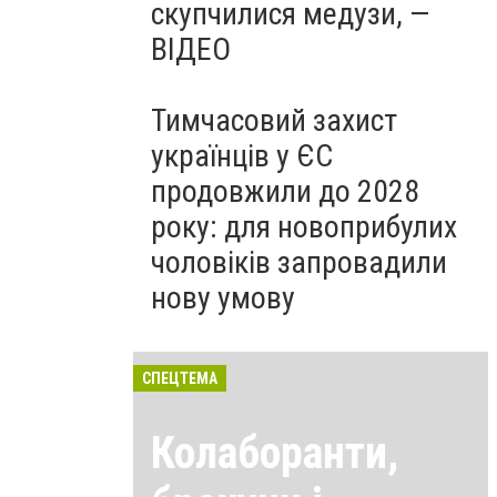
скупчилися медузи, —
ВІДЕО
Тимчасовий захист
українців у ЄС
продовжили до 2028
року: для новоприбулих
чоловіків запровадили
нову умову
СПЕЦТЕМА
Колаборанти,