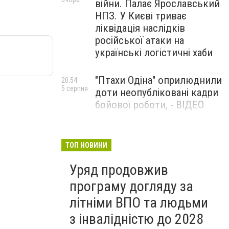
війни. Палає Ярославський
НПЗ. У Києві триває
ліквідація наслідків
російської атаки на
українські логістичні хаби
"Птахи Одіна" оприлюднили
20:54
5 серпня
доти неопубліковані кадри
бойової роботи, - ВІДЕО
Маріуполець Андрій
17:15
5 серпня
Бєдняков зіграє тата
ТОП НОВИНИ
Петрика П’яточкина у
Уряд продовжив
новому українському
фільмі, - ФОТО
програму догляду за
літніми ВПО та людьми
з інвалідністю до 2028