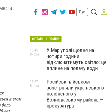
міста
Рус
ОСТАННІ НОВИНИ
У Маріуполі щодня на
16:45
Вчора
чотири години
відключатимуть світло: це
вплине на подачу води
Російські військові
16:27
Вчора
розстріляли українського
ся
полоненого у
ться в этом
Волноваському районі, —
ю боль
прокуратура
0 лет,