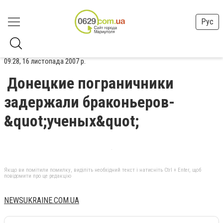
Рус
09:28, 16 листопада 2007 р.
Донецкие пограничники
задержали браконьеров-
&quot;ученых&quot;
Якщо ви помітили помилку, виділіть необхідний текст і натисніть Ctrl + Enter, щоб
повідомити про це редакцію
NEWSUKRAINE.COM.UA