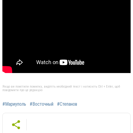
Якщо ви помітили помилку, виділіть необхідний текст і натисніть Ctrl + Enter, щоб
повідомити про це редакцію
#Мариуполь
#Восточный
#Степанов