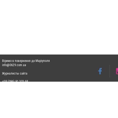
Віримо в повернення до Маріуполя
info@0629.com.ua
Журналисты сайта
+38 (096) 91 303 68
Допускається цитування матеріалів без отримання попередньої згоди 0629.com.ua за
пошукових систем гіперпосилання на цитовані статті не нижче другого абзацу в тек
Матеріали з плашками "Новини компаній", "Промо", "Партнерський матеріал", "Партнер
Реклама на сайті
Ф