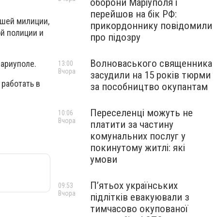
оборони Маріуполя і
перейшов на бік РФ:
вшей милиции,
прикордоннику повідомили
й полиции и
про підозру
Волноваського священника
ариуполе.
13:00
Вчора
засудили на 15 років тюрми
 работать в
за пособництво окупантам
Переселенці можуть не
10:06
Вчора
платити за частину
комунальних послуг у
покинутому житлі: які
умови
П’ятьох українських
09:53
Вчора
підлітків евакуювали з
тимчасово окупованої