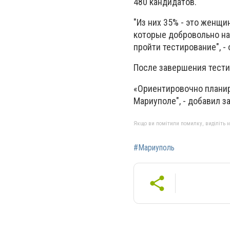
480 кандидатов.
"Из них 35% - это женщи
которые добровольно на
пройти тестирование", -
После завершения тести
«Ориентировочно планиру
Мариуполе", - добавил з
Якщо ви помітили помилку, виділіть нео
#Мариуполь