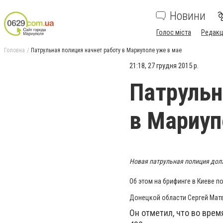
Новини
Голос міста
Редакц
Головна
Патрульная полиция начнет работу в Мариуполе уже в мае
21:18, 27 грудня 2015 р.
Патрульн
в Мариуп
Новая патрульная полиция долж
Об этом на брифинге в Киеве 
Донецкой области Сергей Мат
Он отметил, что во врем