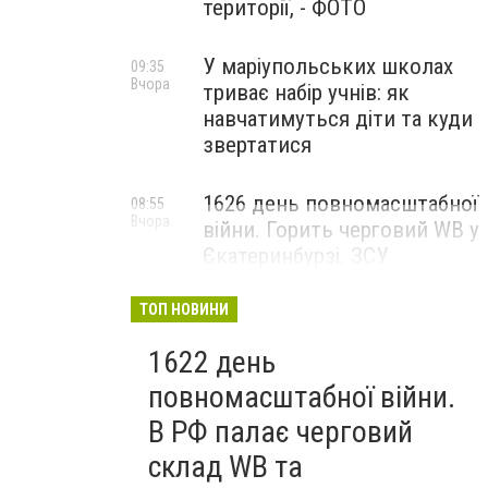
території, - ФОТО
У маріупольських школах
09:35
Вчора
триває набір учнів: як
навчатимуться діти та куди
звертатися
1626 день повномасштабної
08:55
Вчора
війни. Горить черговий WB у
Єкатеринбурзі. ЗСУ
атакували військові цілі у
Маріуполі
ТОП НОВИНИ
1622 день
повномасштабної війни.
В РФ палає черговий
склад WB та