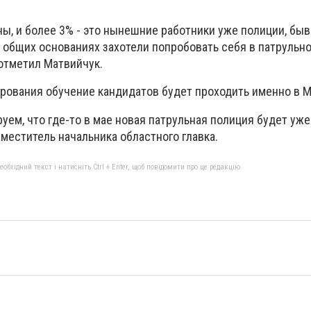
ны, и более 3% - это нынешние работники уже полиции, бы
 общих основаниях захотели попробовать себя в патрульно
 отметил Матвийчук.
рования обучение кандидатов будет проходить именно в М
ем, что где-то в мае новая патрульная полиция будет уже
аместитель начальника областного главка.
бхідний текст і натисніть Ctrl + Enter, щоб повідомити про це редакцію