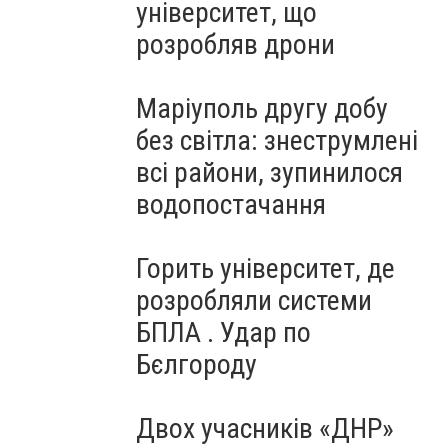
університет, що
розробляв дрони
Маріуполь другу добу
без світла: знеструмлені
всі райони, зупинилося
водопостачання
Горить університет, де
розробляли системи
БПЛА . Удар по
Бєлгороду
Двох учасників «ДНР»