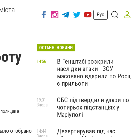
міста
Рус
ОСТАННІ НОВИНИ
боту
В Генштабі розкрили
14:56
наслідки атаки . ЗСУ
масовано вдарили по Росії,
є прильоти
СБС підтвердили удари по
19:31
Вчора
чотирьох підстанціях у
 полиции в
Маріуполі
было отобрано
Дезертирував під час
14:44
Вчора