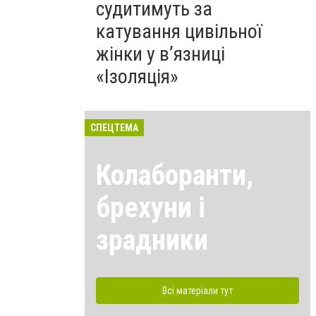
судитимуть за
катування цивільної
жінки у в’язниці
«Ізоляція»
СПЕЦТЕМА
Колаборанти,
брехуни і
зрадники
Всі матеріали тут