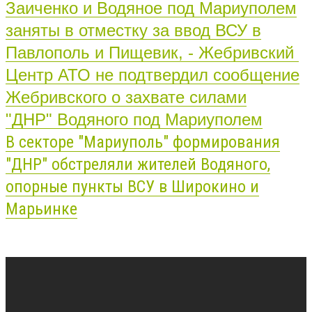
Заиченко и Водяное под Мариуполем
заняты в отместку за ввод ВСУ в
Павлополь и Пищевик, - Жебривский
Центр АТО не подтвердил сообщение
Жебривского о захвате силами
"ДНР" Водяного под Мариуполем
В секторе "Мариуполь" формирования
"ДНР" обстреляли жителей Водяного,
опорные пункты ВСУ в Широкино и
Марьинке