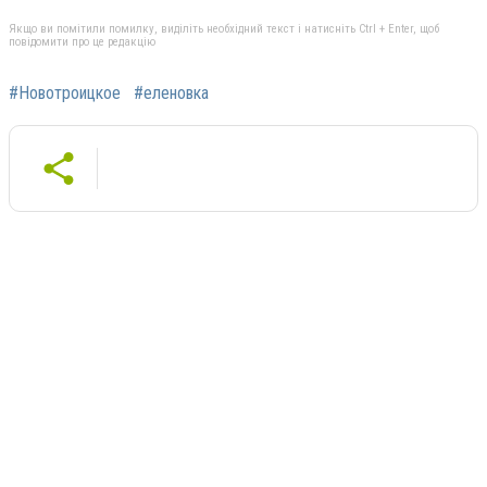
Якщо ви помітили помилку, виділіть необхідний текст і натисніть Ctrl + Enter, щоб
повідомити про це редакцію
#Новотроицкое
#еленовка