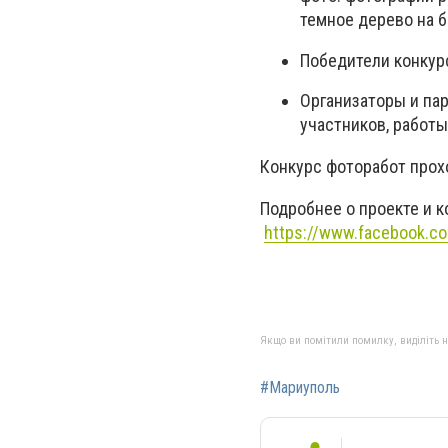
темное дерево на б
Победители конкур
Организаторы и па
участников, работы
Конкурс фоторабот про
Подробнее о проекте и к
https://www.facebook.
Якщо ви помітили помилку, виділіть нео
#Мариуполь