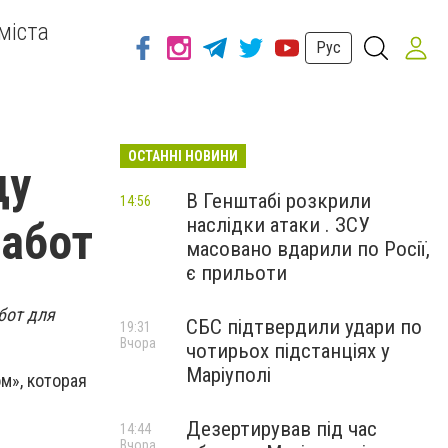
міста
Рус
ОСТАННІ НОВИНИ
ду
В Генштабі розкрили
14:56
наслідки атаки . ЗСУ
работ
масовано вдарили по Росії,
є прильоти
бот для
СБС підтвердили удари по
19:31
Вчора
чотирьох підстанціях у
Маріуполі
м», которая
Дезертирував під час
14:44
Вчора