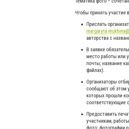
Тематика фото – сочета
Чтобы принять участие в
Прислать организа
margaryta.mukhina
авторства с назван
В заявке обязатель
место работы или 
почты; название к
файлах).
Организаторы отби
сообщают об этом у
которых прошли ко
соответствующие 
Предоставить печа
участникам, работ
фото: фотографии р