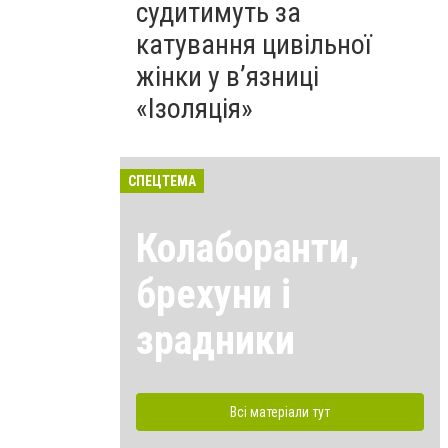
судитимуть за
катування цивільної
жінки у в’язниці
«Ізоляція»
СПЕЦТЕМА
Колаборанти,
брехуни і
зрадники
Всі матеріали тут