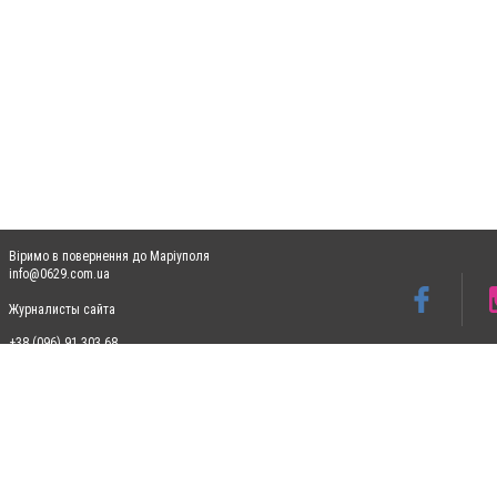
Віримо в повернення до Маріуполя
info@0629.com.ua
Журналисты сайта
+38 (096) 91 303 68
Допускається цитування матеріалів без отримання попередньої згоди 0629.com.ua за
пошукових систем гіперпосилання на цитовані статті не нижче другого абзацу в тек
Матеріали з плашками "Новини компаній", "Промо", "Партнерський матеріал", "Партнер
Реклама на сайті
Ф