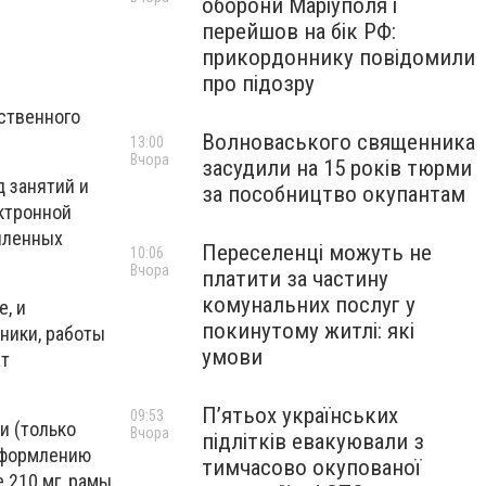
оборони Маріуполя і
перейшов на бік РФ:
прикордоннику повідомили
про підозру
ственного
Волноваського священника
13:00
Вчора
засудили на 15 років тюрми
д занятий и
за пособництво окупантам
ктронной
епленных
Переселенці можуть не
10:06
Вчора
платити за частину
комунальних послуг у
, и
покинутому житлі: які
ники, работы
умови
ат
П’ятьох українських
09:53
и (только
Вчора
підлітків евакуювали з
 оформлению
тимчасово окупованої
 210 мг, рамы