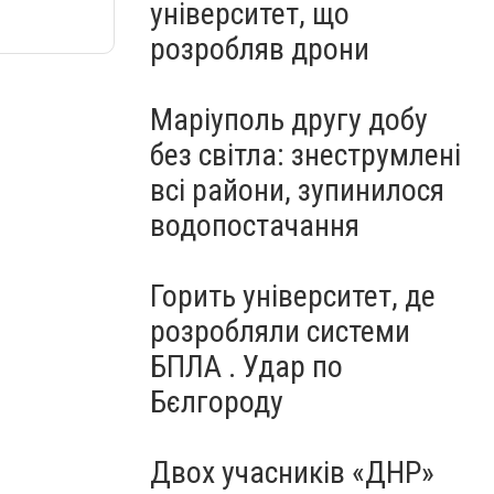
університет, що
розробляв дрони
Маріуполь другу добу
без світла: знеструмлені
всі райони, зупинилося
водопостачання
Горить університет, де
розробляли системи
БПЛА . Удар по
Бєлгороду
Двох учасників «ДНР»