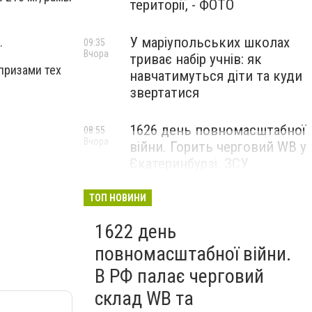
території, - ФОТО
У маріупольських школах
.
09:35
Вчора
триває набір учнів: як
призами тех
навчатимуться діти та куди
звертатися
1626 день повномасштабної
08:55
Вчора
війни. Горить черговий WB у
Єкатеринбурзі. ЗСУ
атакували військові цілі у
Маріуполі
ТОП НОВИНИ
1622 день
повномасштабної війни.
В РФ палає черговий
склад WB та