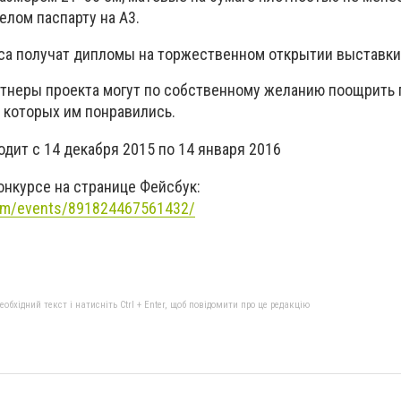
елом паспарту на А3.
са получат дипломы на торжественном открытии выставки
ртнеры проекта могут по собственному желанию поощрить 
 которых им понравились.
ходит
с 14 декабря 2015 по 14 января 2016
онкурсе на странице Фейсбук:
com/events/891824467561432/
бхідний текст і натисніть Ctrl + Enter, щоб повідомити про це редакцію