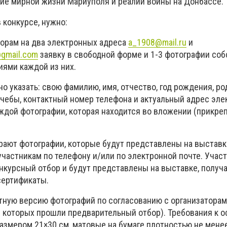
ние мирной жизни Мариуполя и реалий войны на Донбассе.
 конкурсе, нужно:
торам на два электронных адреса
a_1908@mail.ru
и
@gmail.com
заявку в свободной форме и 1-3 фотографии соб
иями каждой из них.
но указать: свою фамилию, имя, отчество, год рождения, ро
учебы, контактный номер телефона и актуальный адрес эле
аждой фотографии, которая находится во вложении (прикр
рают фотографии, которые будут представлены на выставке
частникам по телефону и/или по электронной почте. Участ
нкурсный отбор и будут представлены на выставке, получ
сертификаты.
тную версию фотографий по согласованию с организаторам
ы которых прошли предварительный отбор). Требования к
азмером 21×30 см, матовые на бумаге плотностью не менее