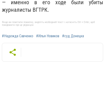
— именно в его ходе были убиты
журналисты ВГТРК.
Якщо ви помітили помилку, виділіть необхідний текст і натисніть Ctrl + Enter, щоб
повідомити про це редакцію
#Надежда Савченко
#Илья Новиков
#суд Донецка