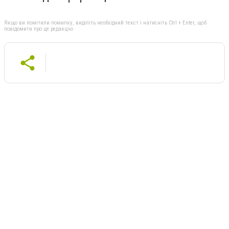
Якщо ви помітили помилку, виділіть необхідний текст і натисніть Ctrl + Enter, щоб
повідомити про це редакцію