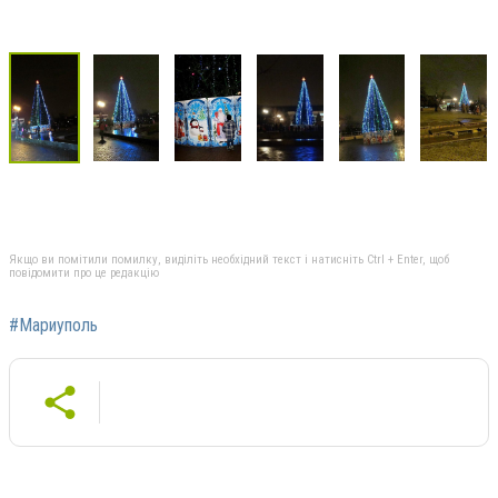
Якщо ви помітили помилку, виділіть необхідний текст і натисніть Ctrl + Enter, щоб
повідомити про це редакцію
#Мариуполь