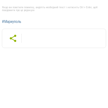
Якщо ви помітили помилку, виділіть необхідний текст і натисніть Ctrl + Enter, щоб
повідомити про це редакцію
#Мариуполь