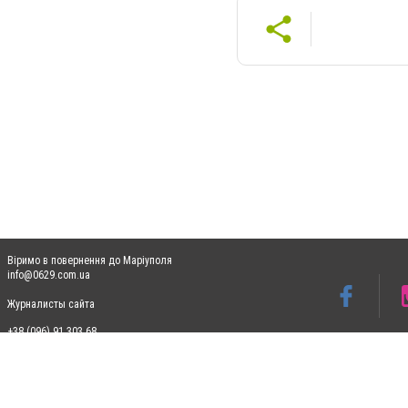
Віримо в повернення до Маріуполя
info@0629.com.ua
Журналисты сайта
+38 (096) 91 303 68
Допускається цитування матеріалів без отримання попередньої згоди 0629.com.ua за
пошукових систем гіперпосилання на цитовані статті не нижче другого абзацу в тек
Матеріали з плашками "Новини компаній", "Промо", "Партнерський матеріал", "Партнер