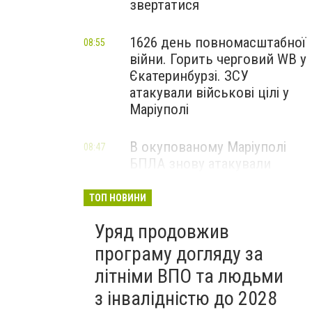
звертатися
1626 день повномасштабної
08:55
війни. Горить черговий WB у
Єкатеринбурзі. ЗСУ
атакували військові цілі у
Маріуполі
В окупованому Маріуполі
08:47
БПЛА знову атакували
енергетичну інфраструктуру,
— ВІДЕО
ТОП НОВИНИ
Уряд продовжив
програму догляду за
літніми ВПО та людьми
з інвалідністю до 2028