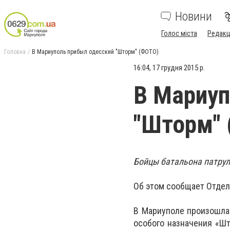
Новини
Голос міста
Редакц
Головна
В Мариуполь прибыл одесский "Шторм" (ФОТО)
16:04, 17 грудня 2015 р.
В Мариуп
"Шторм"
Бойцы батальона патрул
Об этом сообщает Отдел
В Мариуполе произошла
особого назначения «Шт