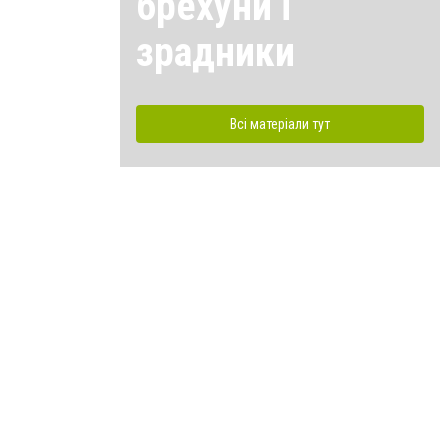
брехуни і
зрадники
Всі матеріали тут