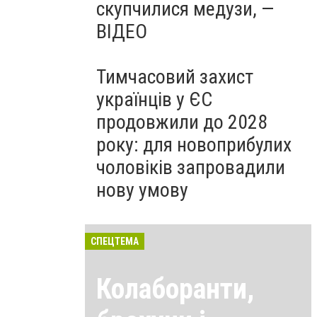
скупчилися медузи, —
ВІДЕО
Тимчасовий захист
українців у ЄС
продовжили до 2028
року: для новоприбулих
чоловіків запровадили
нову умову
СПЕЦТЕМА
Колаборанти,