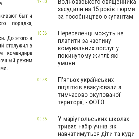
Волноваського священника
13:00
а.
засудили на 15 років тюрми
аживают быт и
за пособництво окупантам
го порядка,
Переселенці можуть не
10:06
и. До этого в
платити за частину
ый отслужил в
комунальних послуг у
м командира
покинутому житлі: які
уточный режим
умови
ми.
П’ятьох українських
09:53
підлітків евакуювали з
тимчасово окупованої
території, - ФОТО
У маріупольських школах
09:35
триває набір учнів: як
навчатимуться діти та куди