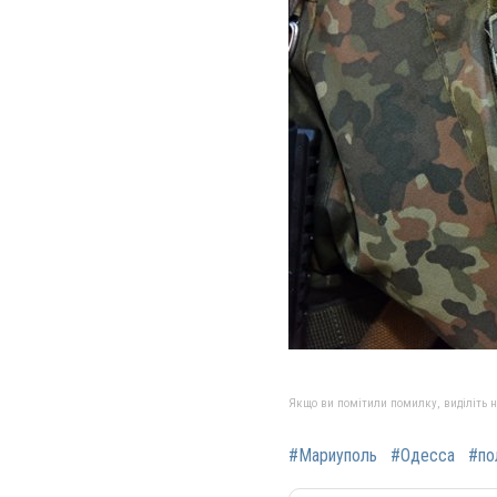
Якщо ви помітили помилку, виділіть нео
#Мариуполь
#Одесса
#по