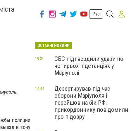
міста
Рус
ОСТАННІ НОВИНИ
СБС підтвердили удари по
19:31
чотирьох підстанціях у
Маріуполі
Дезертирував під час
14:44
риуполь.
оборони Маріуполя і
перейшов на бік РФ:
прикордоннику повідомили
про підозру
лужбы полиции
 выезд в зону