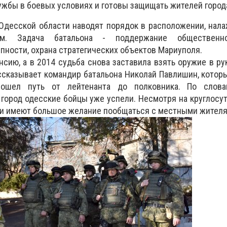
ужбы в боевых условиях и готовы защищать жителей город
Одесской области наводят порядок в расположении, нал
м. Задача батальона - поддержание общественно
пности, охрана стратегических объектов Мариуполя.
нсию, а в 2014 судьба снова заставила взять оружие в рук
ассказывает командир батальона Николай Павлишин, котор
ошел путь от лейтенанта до полковника. По слова
 город одесские бойцы уже успели. Несмотря на круглос
ли имеют большое желание пообщаться с местными жителя